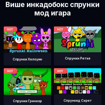
Више инкадобокс спрунки
мод игара
Спрунки Ретке
Спрунки Хелоуин
Спрункед Скрет
Спрунки Гринкор