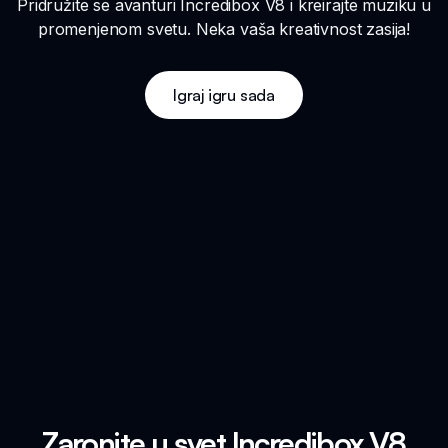
Pridružite se avanturi Incredibox V8 i kreirajte muziku u
promenjenom svetu. Neka vaša kreativnost zasija!
Igraj igru sada
Zaronite u svet Incredibox V8