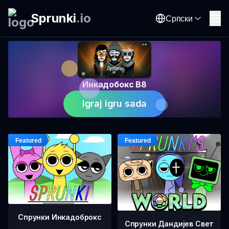
Sprunki
.
io
Српски
Инкадобокс В8
Igraj igru sada
Спрунки Инкадоброкс
Спрунки Дандијев Свет