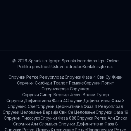
@
2026
Sprunki.io: Igrajte Sprunki Incredibox Igru Online
Politika privatnosti
Uslovi i odredbe
Kontaktirajte nas
Спрунки Ретке Рееуоплоад
Спрунки Фаза 4 Сви Су Живи
Спрунки Скибиди Тоалет Ремаке
Спрунки Попит
Спрунклерија Спрункед
Спрунки Синер Верзија Јевин Волим Тунер
Спрунки Дефинитивна Фаза 4
Спрунки Дефинитивна Фаза 3
Спрункис Свет
Спрунки Дефинитивна Фаза 4 Рееуоплоад
Спрунки Целовање Верзија Сви Се Целовање
Спрунки Фаза 19
Спрунки Пикосукэ
Спрунки Фаза 888
Спрунки Ретке Али Епски
Спрунки Али Сломљен
Спрунки Дефинитивна Фаза 8
Спрунки Ретке Делаук
Хтспрункис Ретке
Параспрунки Ретке