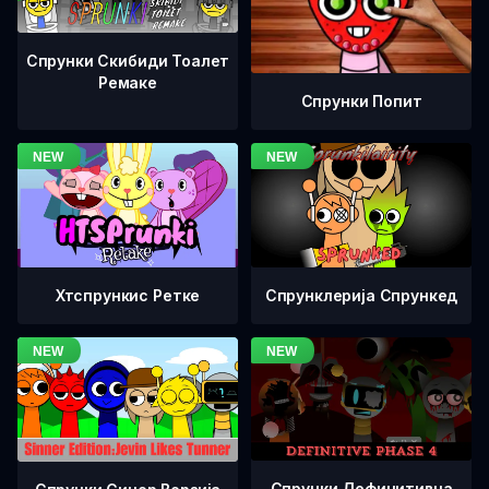
Спрунки Скибиди Тоалет
Ремаке
Спрунки Попит
Хтспрункис Ретке
Спрунклерија Спрункед
Спрунки Дефинитивна