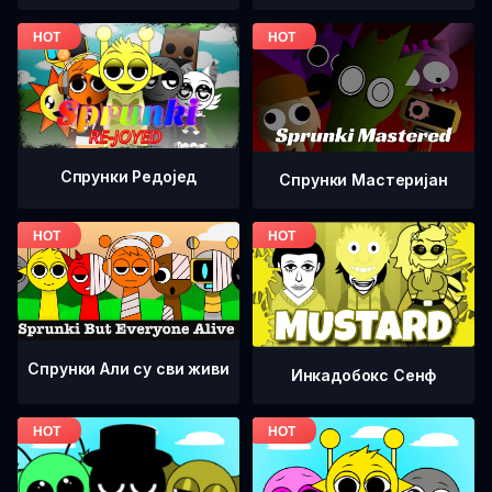
Спрунки Редоjед
Спрунки Мастеријан
Спрунки Али су сви живи
Инкадобокс Сенф