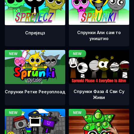
Спрунки Али сам то
Спрејецз
уништио
Спрунки Фаза 4 Сви Су
Спрунки Ретке Рееуоплоад
Живи