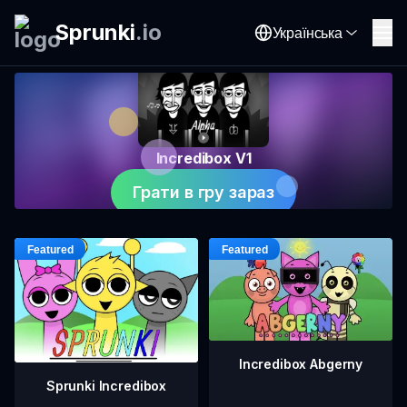
Sprunki
.
io
Українська
Incredibox V1
Грати в гру зараз
Incredibox Abgerny
Sprunki Incredibox