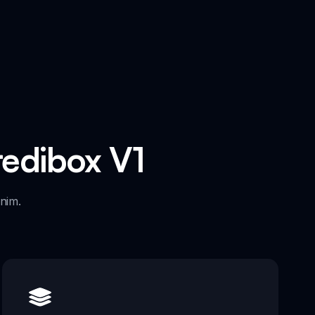
redibox V1
bnim.