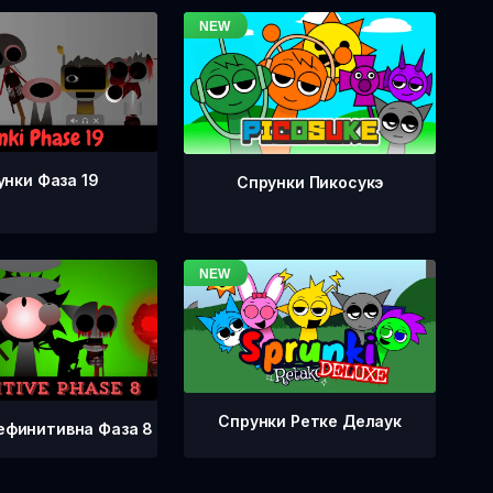
унки Фаза 19
Спрунки Пикосукэ
Спрунки Ретке Делаук
ефинитивна Фаза 8