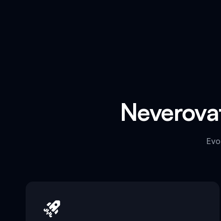
Neverovat
Evo 