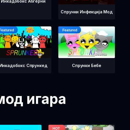
Инкадобокс Абгерни
Спрунки Инфекција Мод
Инкадобокс Спрункед
Спрунки Бебе
мод игара