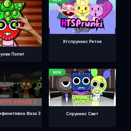
Хтспрункис Ретке
унки Попит
ефинитивна Фаза 3
Спрункис Свет