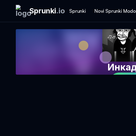
Sprunki
.
io
Sprunki
Novi Sprunki Modo
Инкад
Igraj