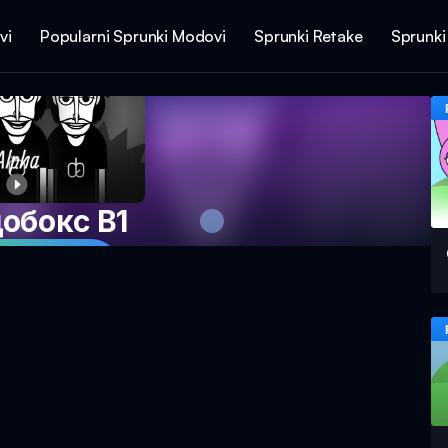
vi
Popularni Sprunki Modovi
Sprunki Retake
Sprunki
обокс В1
 Igru Sada