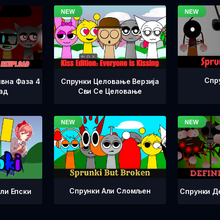
Спр
вна Фаза 4
Спрунки Целовање Верзија
ад
Сви Се Целовање
Спрунки Али Сломљен
Спрунки Д
ли Епски