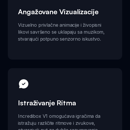
Angažovane Vizualizacije
Vizuelno privlačne animacije i živopisni
likovi savršeno se uklapaju sa muzikom,
stvarajući potpuno senzorno iskustvo.
Istraživanje Ritma
Incredibox V1 omogućava igračima da
istražuju različite ritmove i zvukove,