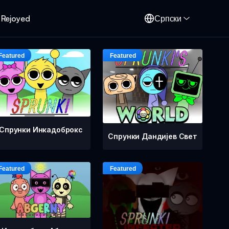
 Rejoyed
Српски
Спрунки Инкадоброкс
Спрунки Дандијев Свет