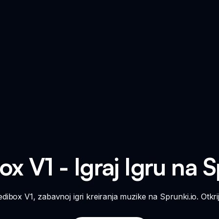
ox V1 - Igraj Igru na S
edibox V1, zabavnoj igri kreiranja muzike na Sprunki.io. Otkri