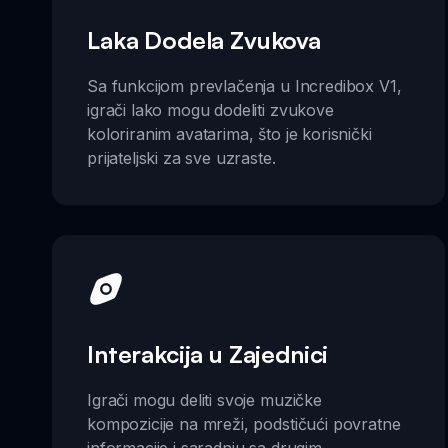
Laka Dodela Zvukova
Sa funkcijom prevlačenja u Incredibox V1,
igrači lako mogu dodeliti zvukove
koloriranim avatarima, što je korisnički
prijateljski za sve uzraste.
Interakcija u Zajednici
Igrači mogu deliti svoje muzičke
kompozicije na mreži, podstičući povratne