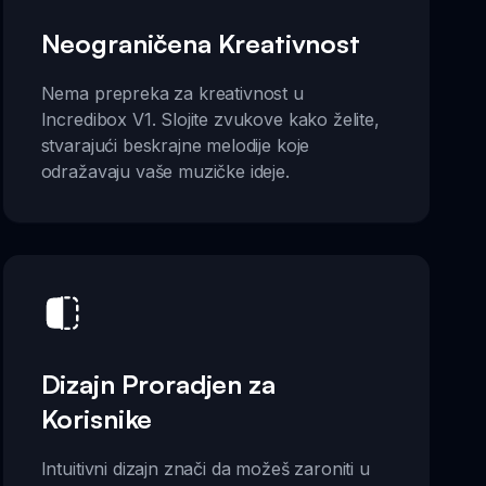
Neograničena Kreativnost
Nema prepreka za kreativnost u
Incredibox V1. Slojite zvukove kako želite,
stvarajući beskrajne melodije koje
odražavaju vaše muzičke ideje.
Dizajn Proradjen za
Korisnike
Intuitivni dizajn znači da možeš zaroniti u