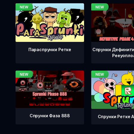
Спрунки Дефинити
Параспрунки Ретке
Рееуопло
Спрунки Фаза 888
Спрунки Ретке А