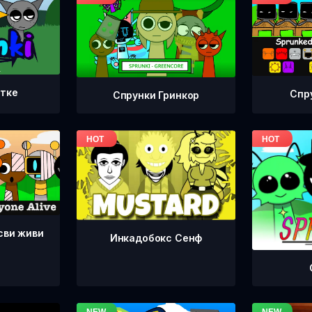
етке
Спр
Спрунки Гринкор
сви живи
Инкадобокс Сенф