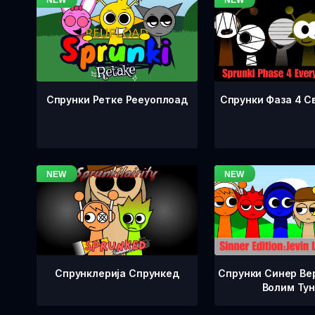
Спрунки Фаза 4 С
Спрунки Ретке Рееуоплоад
Спрунклерија Спрункед
Спрунки Синер Вер
Волим Ту