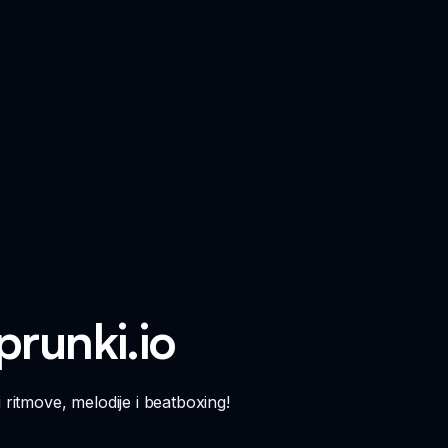
prunki.io
j ritmove, melodije i beatboxing!