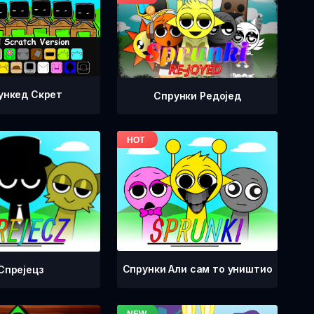
ункед Скрет
Спрунки Редоjед
Спрунки Али сам то уништио
Спрејецз