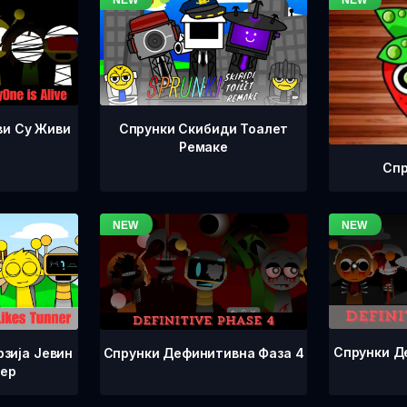
ви Су Живи
Спрунки Скибиди Тоалет
Ремаке
Спр
Спрунки Д
Спрунки Дефинитивна Фаза 4
зија Јевин
нер