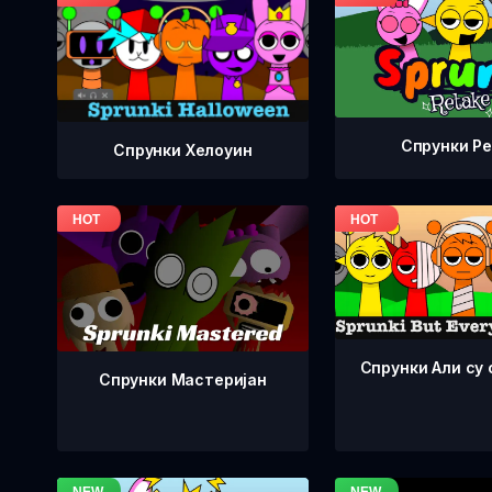
Спрунки Р
Спрунки Хелоуин
Спрунки Али су 
Спрунки Мастеријан