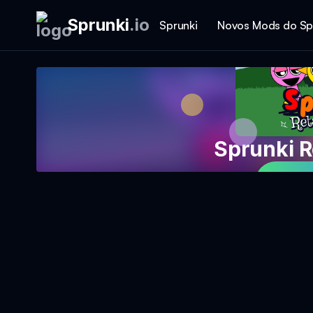
Sprunki
.
io
Sprunki
Novos Mods do Sp
Sprunki 
Jog