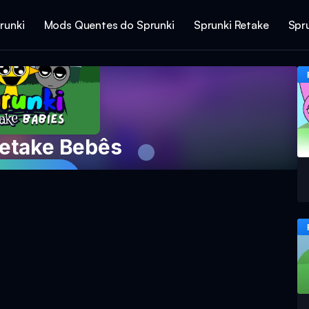
runki
Mods Quentes do Sprunki
Sprunki Retake
Spr
Retake Bebês
ar Agora