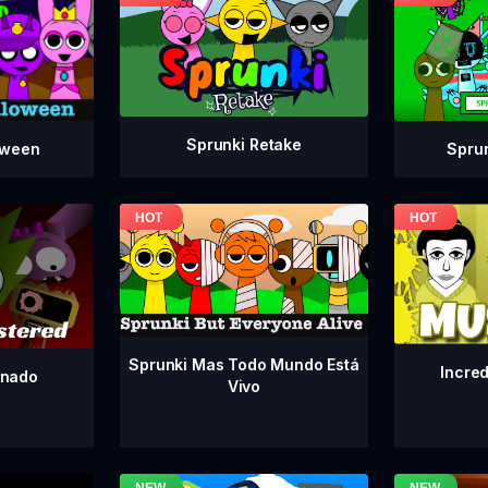
Sprunki Retake
Spru
oween
Sprunki Mas Todo Mundo Está
Incre
inado
Vivo