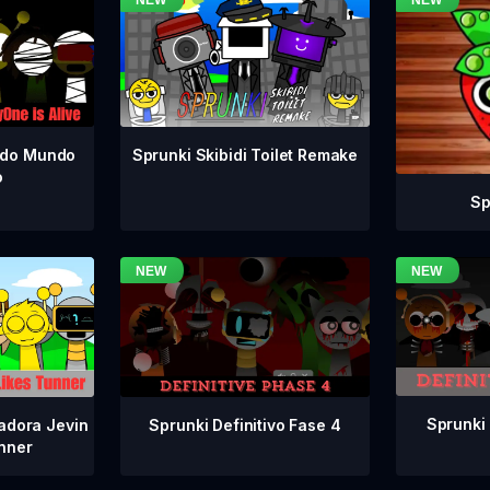
odo Mundo
Sprunki Skibidi Toilet Remake
o
Sp
Sprunki 
Sprunki Definitivo Fase 4
adora Jevin
nner