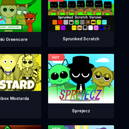
Sprunked Scratch
nki Greencore
dibox Mostarda
Sprejecz