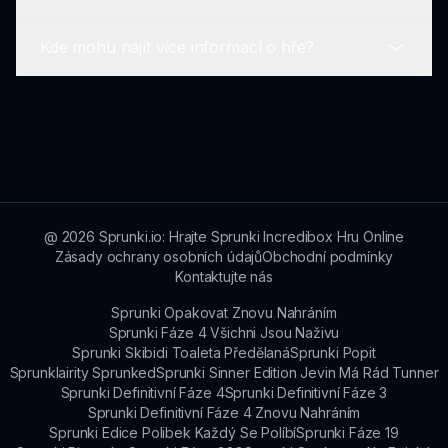
Inspirace přišla z touhy vytvořit rodinnou verzi
sdílet své výtvory v komunitě pro skutečně
originálu. Cílem bylo poskytnout hravější
pohlcující zážitek.
Kde mohu najít více informací o hře?
estetiku, přičemž zajišťovalo, že základní prvky
Vývojáři aktivně berou v úvahu zpětnou vazbu
míchání zvuku zůstaly nedotčeny.
hráčů a využívají ji k provádění vylepšení, což
zajišťuje, že herní zážitek se neustále vyvíjí a
Pro více informací o Sprunki Retake Babies
odpovídá přáním a potřebám hráčů.
navštivte sprunki.io, kde najdete aktualizace,
průvodce a diskuse komunity související s hrou.
@
2026
Sprunki.io: Hrajte Sprunki Incredibox Hru Online
Zásady ochrany osobních údajů
Obchodní podmínky
Kontaktujte nás
Sprunki Opakovat Znovu Nahráním
Sprunki Fáze 4 Všichni Jsou Naživu
Sprunki Skibidi Toaleta Předělaná
Sprunki Popit
Sprunklairity Sprunked
Sprunki Sinner Edition Jevin Má Rád Tunner
Sprunki Definitivní Fáze 4
Sprunki Definitivní Fáze 3
Sprunki Definitivní Fáze 4 Znovu Nahráním
Sprunki Edice Polibek Každý Se Políbí
Sprunki Fáze 19