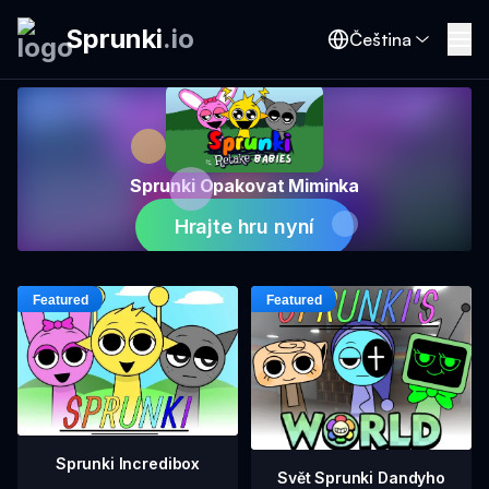
Sprunki
.
io
Čeština
Sprunki Opakovat Miminka
Hrajte hru nyní
Sprunki Incredibox
Svět Sprunki Dandyho