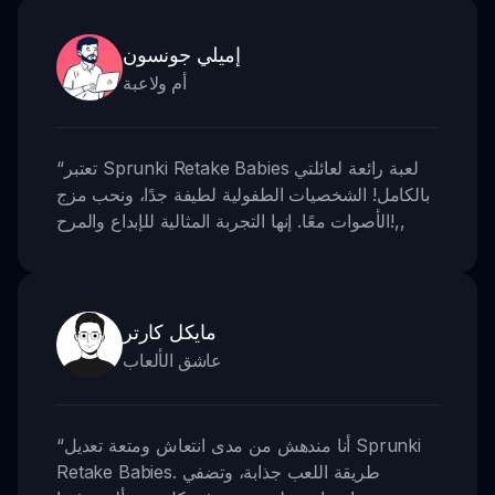
إميلي جونسون
أم ولاعبة
تعتبر Sprunki Retake Babies لعبة رائعة لعائلتي
“
بالكامل! الشخصيات الطفولية لطيفة جدًا، ونحب مزج
,,
الأصوات معًا. إنها التجربة المثالية للإبداع والمرح!
مايكل كارتر
عاشق الألعاب
أنا مندهش من مدى انتعاش ومتعة تعديل Sprunki
“
Retake Babies. طريقة اللعب جذابة، وتضفي