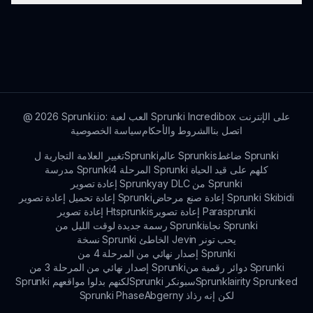
لتلبية احتياجات اللاعبين.
لمزيد من المعلومات حول Sprunki Retake Babies،
يرجى زيارة sprunki.io، حيث يمكنك العثور على
التحديثات، والأدلة، والمناقشات المجتمعية المتعلقة
باللعبة.
Sprunki.io: العب لعبة Sprunki Incredibox على الإنترنت
2026
@
اتصل بنا
الشروط والأحكام
سياسة الخصوصية
ضاغط Sprunki
عالم Sprunkis
تغيير العلامة التجارية لSprunki
المرحلة 4 Sprunki كلهم على قيد الحياة
مدرسة Sprunki
إعادة تصوير Sprunkyay DLC من Sprunki
إعادة صنع مرحاض Sprunki Skibidi
إعادة تحميل إعادة تصوير Sprunki
إعادة تصوير Parasprunki
إعادة تصوير Htsprunkis
نجاة Sprunki
رسمة جديدة لوقت الليل من Sprunki
نسخة Sprunki الخاطئ Jevin يحب تونر
إصدار نهائي من المرحلة 4 من Sprunki
دوائر رقمية من Sprunki
إصدار نهائي من المرحلة 3 من Sprunki
Sprunklairity Sprunked
Sprunki سبونكر
Sprunki لكنهم بدلوا مواقعهم
Abgerny لكن إنه رذاذ
Sprunki Phase