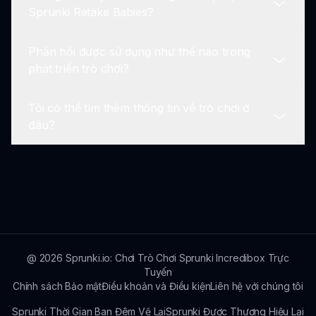
Các cơ chế chơi game xoay quanh việc trộn âm
Sprunki Retake Babies?
ngờ dọc đường!
thanh và thử nghiệm với các nhân vật em bé
khác nhau. Người chơi có thể mở khóa phần
Phản hồi được sử dụng như thế nào trong
thưởng và chia sẻ các tác phẩm của mình trong
Cảm hứng đến từ mong muốn tạo ra một phiên
phát triển trò chơi?
cộng đồng để có được một trải nghiệm thật sự
bản thân thiện với gia đình của bản gốc. Mục tiêu
thú vị.
là cung cấp một thẩm mỹ vui tươi hơn trong khi
Tôi có thể tìm thêm thông tin về trò chơi ở
vẫn đảm bảo rằng các yếu tố cốt lõi của việc
Các nhà phát triển thường xuyên lấy ý kiến phản
đâu?
trộn âm thanh vẫn được giữ nguyên.
hồi của người chơi làm căn cứ và sử dụng nó để
thực hiện các cải tiến, đảm bảo rằng trải nghiệm
chơi game luôn phát triển và phù hợp với mong
Để tìm thêm thông tin về Sprunki Retake Babies,
muốn và nhu cầu của người chơi.
vui lòng truy cập sprunki.io, nơi bạn có thể tìm
thấy các bản cập nhật, hướng dẫn và thảo luận
cộng đồng liên quan đến trò chơi.
@
2026
Sprunki.io: Chơi Trò Chơi Sprunki Incredibox Trực
Tuyến
Chính sách Bảo mật
Điều khoản và Điều kiện
Liên hệ với chúng tôi
Sprunki Thời Gian Ban Đêm Vẽ Lại
Sprunki Được Thương Hiệu Lại