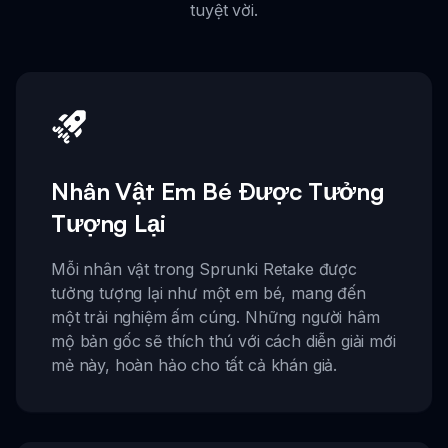
tuyệt vời.
Nhân Vật Em Bé Được Tưởng
Tượng Lại
Mỗi nhân vật trong Sprunki Retake được
tưởng tượng lại như một em bé, mang đến
một trải nghiệm ấm cúng. Những người hâm
mộ bản gốc sẽ thích thú với cách diễn giải mới
mẻ này, hoàn hảo cho tất cả khán giả.