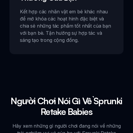
Kết hợp các nhân vật em bé khác nhau
để mở khóa các hoạt hình đặc biệt và
chia sẻ những tác phẩm tốt nhất của bạn
với bạn bè. Tận hưởng sự hợp tác và
sáng tạo trong cộng đồng.
Người Chơi Nói Gì Về Sprunki
Retake Babies
Hãy xem những gì người chơi đang nói về những