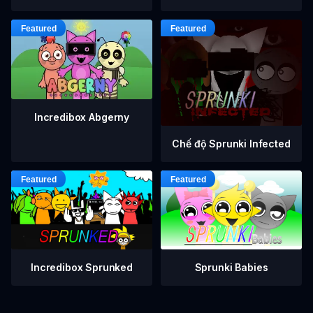
Incredibox Abgerny
Chế độ Sprunki Infected
Incredibox Sprunked
Sprunki Babies