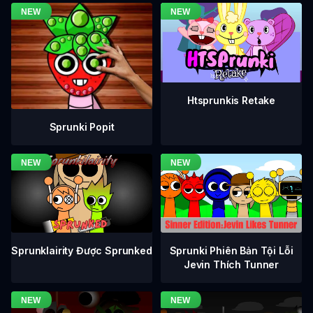
Htsprunkis Retake
Sprunki Popit
Sprunklairity Được Sprunked
Sprunki Phiên Bản Tội Lỗi
Jevin Thích Tunner