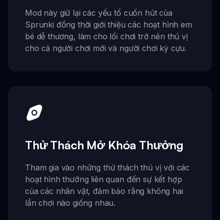
Mod này giữ lại các yếu tố cuốn hút của
Sprunki đồng thời giới thiệu các hoạt hình em
bé dễ thương, làm cho lối chơi trở nên thú vị
cho cả người chơi mới và người chơi kỳ cựu.
Thử Thách Mở Khóa Thưởng
Tham gia vào những thử thách thú vị với các
hoạt hình thưởng liên quan đến sự kết hợp
của các nhân vật, đảm bảo rằng không hai
lần chơi nào giống nhau.