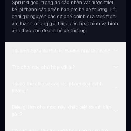
Sprunki gốc, trong đó các nhân vật được thiết
kế lại thành các phiên bản em bé dễ thương. Lối
chơi giữ nguyên các cơ chế chính của việc trộn
âm thanh nhưng giới thiệu các hoạt hình và hình
ảnh theo chủ đề em bé dễ thương.
Tôi chơi Sprunki Retake Babies như thế nào?
Trò chơi này phù hợp với ai?
Để chơi Sprunki Retake Babies, hãy chọn nhân
vật em bé yêu thích của bạn, kéo chúng vào
Tôi có thể chia sẻ các tác phẩm của mình
bảng âm thanh và trộn âm thanh để tạo ra các
Sprunki Retake Babies được thiết kế cho người
không?
bài nhạc tùy chỉnh. Tận hưởng việc mở khóa các
chơi ở mọi lứa tuổi, biến nó thành một trò chơi
phần thưởng bằng cách kết hợp các nhân vật
thân thiện với gia đình hoàn hảo. Chủ đề vui tươi
theo cách sáng tạo!
Điều gì làm cho mod này khác biệt so với bản
đảm bảo rằng mọi người có thể thưởng thức trải
Có! Sau khi tạo ra các bài nhạc tùy chỉnh trong
gốc?
nghiệm vui vẻ cùng nhau.
Sprunki Retake Babies, bạn có thể lưu và chia sẻ
chúng với bạn bè hoặc cộng đồng, khuyến
Có các phần thưởng mở khóa nào trong trò