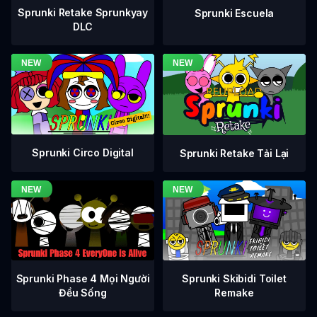
Sprunki Retake Sprunkyay
Sprunki Escuela
DLC
Sprunki Circo Digital
Sprunki Retake Tải Lại
Sprunki Phase 4 Mọi Người
Sprunki Skibidi Toilet
Đều Sống
Remake