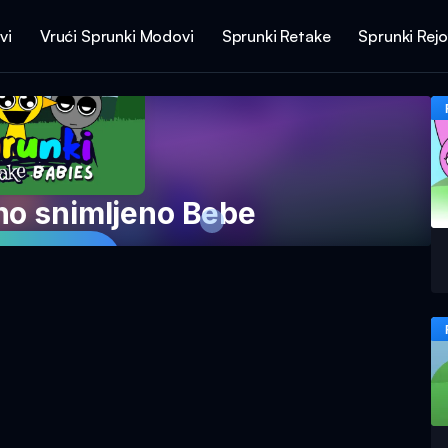
vi
Vrući Sprunki Modovi
Sprunki Retake
Sprunki Rej
no snimljeno Bebe
 Igru Sada