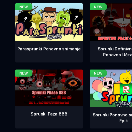
Sprunki Definiv
Parasprunki Ponovno snimanje
Ponovno Učit
Sprunki Faza 888
Sprunki Ponovno sn
Epik