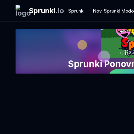
Sprunki
.
io
Sprunki
Novi Sprunki Modo
Sprunki Ponov
Igraj