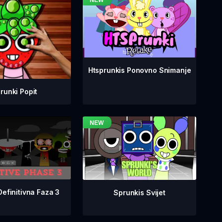
Htsprunkis Ponovno Snimanje
runki Popit
Definitivna Faza 3
Sprunkis Svijet