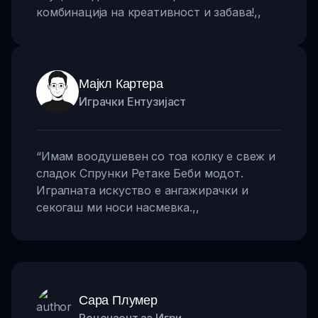
комбинација на креативност и забава!
,,
Мајкл Картера
Играчки Ентузијаст
“
Имам воодушевен со тоа колку е свеж и
сладок Спрунки Ретаке Беби модот.
Игралната искуство е ангажирачки и
секогаш ми носи насмевка.
,,
Сара Плумер