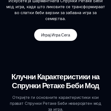
Искусете ја шармантната Спрунки Ретаке Беби
мод игра, каде што ликовите се трансформираат
во слатки беби верзии за забавна игра за
семејства.
Играј Игра Сега
Клучни Карактеристики на
Спрунки Ретаке Беби Мод
Откријте ги основните карактеристики кои
прават Спрунки Ретаке Беби неверојатен мод
за игра.