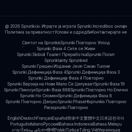
играчите.
што можете да најдете ажурирања, водичи и
заеднички дискусии поврзани со играта.
@
2026
Sprunki.io: Играјте ја играта Sprunki Incredibox онлајн
Политика за приватност
Услови и одредби
Контактирајте не
Светот на Sprunkis
Sprunki Повторно Уплод
Sprunki Фаза 4 Сите се Живи
Sprunki Skibidi Тоалет Преработка
Sprunki Попит
Sprunklairity Sprunked
Sprunki Грешен Издание Jevin Сакан Tunner
Sprunki Дефиниција Фаза 4
Sprunki Дефиниција Фаза 3
Sprunki Дефиниција Фаза 4 Повторно
Sprunki Верзија на Нови Мало Се Целуваат
Sprunki Фаза 19
Sprunki Пикосук
Sprunki Фаза 888
Sprunki Повторно Но Епично
Sprunki Но Сломен
Sprunki Дефиниција Фаза 8
Sprunki Повторно Делукс
Sprunki Phase
Htsprunkis Повторно
Parasprunki Повторно
English
Deutsch
Français
Español
简体中文
繁體中文
日本語
한국어
Português
Italiano
Русский
Bahasa Indonesia
Bahasa Melayu
ภาษาไทย
بالعربية
বাংলা
हिन्दी
Polski
Türkçe
Tiếng Việt
Українська