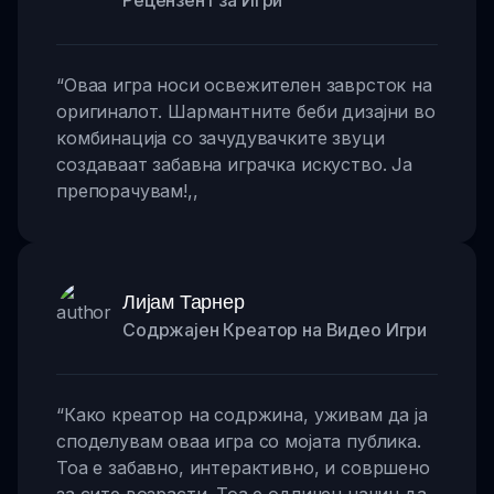
Рецензент за Игри
“
Оваа игра носи освежителен заврсток на
оригиналот. Шармантните беби дизајни во
комбинација со зачудувачките звуци
создаваат забавна играчка искуство. Ја
препорачувам!
,,
Лијам Тарнер
Содржајен Креатор на Видео Игри
“
Како креатор на содржина, уживам да ја
споделувам оваа игра со мојата публика.
Тоа е забавно, интерактивно, и совршено