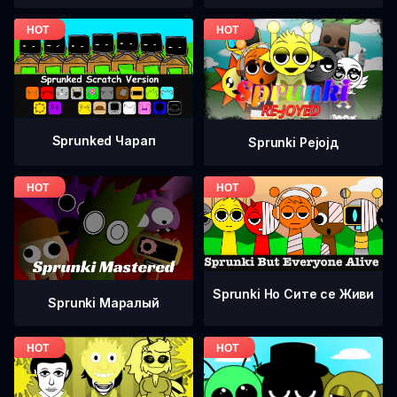
Sprunked Чарап
Sprunki Рејојд
Sprunki Но Сите се Живи
Sprunki Маралый