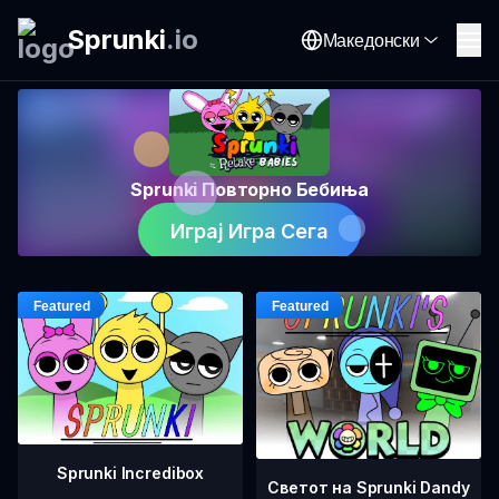
Sprunki
.
io
Македонски
Sprunki Повторно Бебиња
Играј Игра Сега
Sprunki Incredibox
Светот на Sprunki Dandy