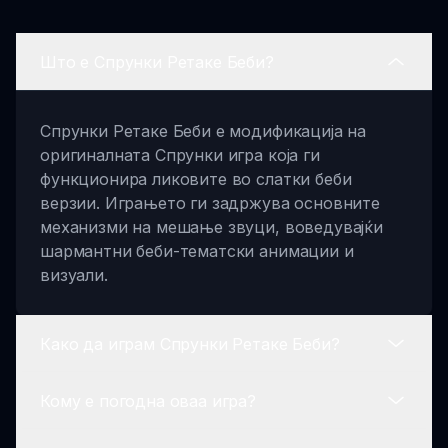
Што е Спрунки Ретаке Беби?
Спрунки Ретаке Беби е модификација на
оригиналната Спрунки игра која ги
функционира ликовите во слатки беби
верзии. Играњето ги задржува основните
механизми на мешање звуци, воведувајќи
шармантни беби-тематски анимации и
визуали.
Како да играм Спрунки Ретаке Беби?
Кому е погодна оваа игра?
Чтобы играть в Спрунки Ретаке Беби,
выберите своего любимого беби персонажа,