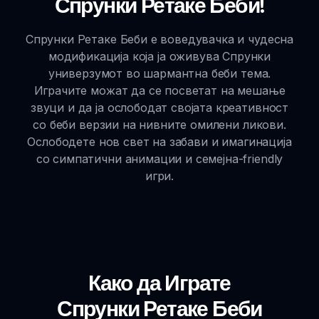
Спрунки Ретаке Беби!
Спрунки Ретаке Беби е воведувачка и чудесна
модификација која ја оживува Спрунки
универзумот во шармантна беби тема.
Играчите можат да се посветат на мешање
звуци и да ја ослободат својата креативност
со беби верзии на нивните омилени ликови.
Ослободете нов свет на забави и имагинација
со симпатични анимации и семејна-friendly
игри.
Како да Играте
Спрунки Ретаке Беби