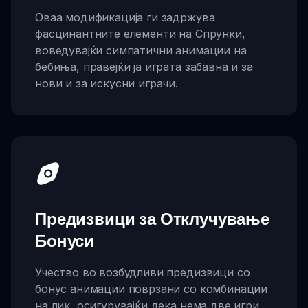
Оваа модификација ги задржува
фасцинантните елементи на Спрунки,
воведувајќи симпатични анимации на
бебиња, правејќи ја играта забавна и за
нови и за искусни играчи.
Предизвици за Отклучување
Бонуси
Учество во возбудливи предизвици со
бонус анимации поврзани со комбинации
на лик, осигурувајќи дека нема две игри