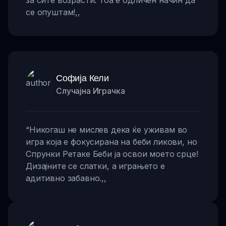
за сите возрасти. Тоа е одличен начин да
се опуштам!
,,
Софија Кели
Случајна Играчка
“
Никогаш не мислев дека ќе уживам во
игра која е фокусирана на беби ликови, но
Спрунки Ретаке Беби ја освои моето срце!
Дизајните се слатки, а играњето е
адитивно забавно.
,,