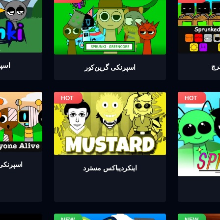
اسپر
رچ
اسپرنکی گرين‌كور
اسپرنکی 
اینکردیباكس مسترد