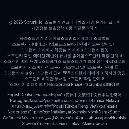
련 업데이트, 가이드 및 커뮤니티 논의를 찾을 수 있
습니다.
@
2026
Sprunki.io: 스프룬키 인크레디박스 게임 온라인 플레이
개인정보 보호정책
이용 약관
문의하기
파라스프런키 리테이크
스프렁킬레어리티 스프록드
스프런키 리테이크 리업로드
스프런키 단계 4 모두 살아있다
스프런키 스키비디 화장실 리메이크
스프런키 팝잇
스프런키 죄인 에디션 제빈이 튜너를 좋아함
스프런키 확정 단계 4
스프런키 확정 단계 3
스프렁키스 월드
스프런키 확정 단계 4 리업로드
스프런키 키스 에디션 모두가 키스하고 있다
스프런키 단계 19
스프런키 피코수케
스프런키 단계 888
스프런키 리테이크 하지만 멋진
스프런키 하지만 부서짐
스프런키 확정 단계 8
스프런키 리테이크 디럭스
Sprunki Phase
Htsprunkis 리테이크
English
Deutsch
Français
Español
简体中文
繁體中文
日本語
한국어
Português
Italiano
Русский
Bahasa Indonesia
Bahasa Melayu
ภาษาไทย
بالعربية
বাংলা
हिन्दी
Polski
Türkçe
Tiếng Việt
Українська
Nederlands
Filipino
Română
Magyar
Svenska
Norsk
Dansk
Suomi
Čeština
Ελληνικά
עברית
فارسی
Slovenčina
Српски
Български
Hrvatski
Slovenščina
Eesti
Latviešu
Lietuvių
Македонски