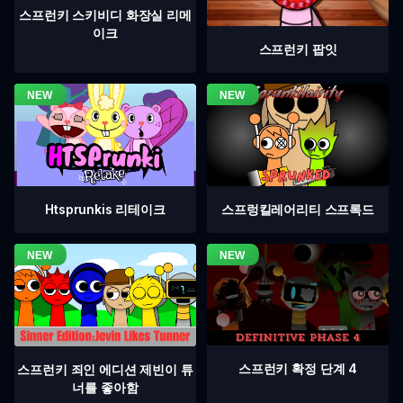
스프런키 스키비디 화장실 리메
이크
스프런키 팝잇
Htsprunkis 리테이크
스프렁킬레어리티 스프록드
스프런키 확정 단계 4
스프런키 죄인 에디션 제빈이 튜
너를 좋아함