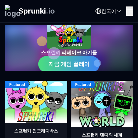
Sprunki
.
io
한국어
스프런키 리테이크 아기들
지금 게임 플레이
스프런키 인크레디박스
스프런키 댄디의 세계