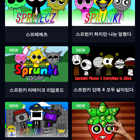
스프런키 하지만 나는 망쳤다
스프레예츠
스프런키 단계 4 모두 살아있다
스프런키 리테이크 리업로드