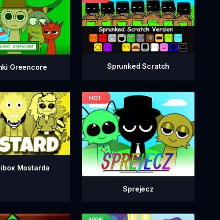
Sprunked Scratch
nki Greencore
dibox Mostarda
Sprejecz