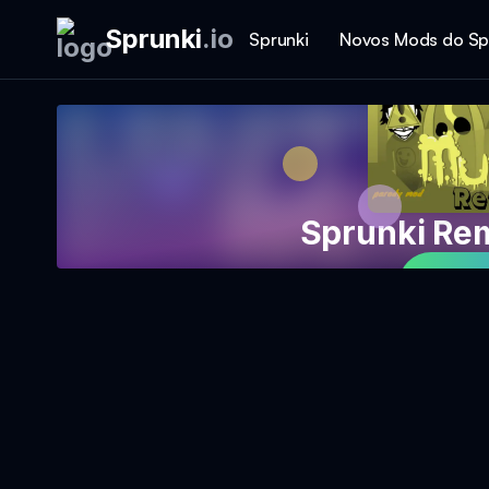
Sprunki
.
io
Sprunki
Novos Mods do Sp
Sprunki Re
Jog