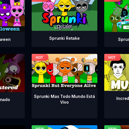
Sprunki Retake
Spru
oween
Sprunki Mas Todo Mundo Está
Incre
inado
Vivo