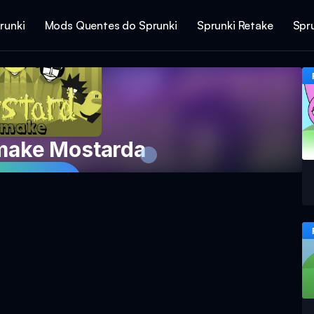
runki
Mods Quentes do Sprunki
Sprunki Retake
Spr
make Mostarda
ar Agora