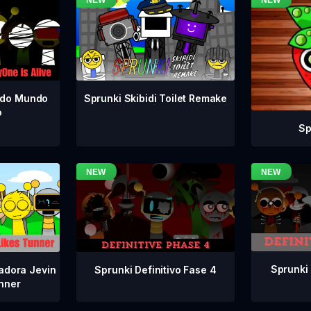
odo Mundo
Sprunki Skibidi Toilet Remake
o
Sp
Sprunki 
Sprunki Definitivo Fase 4
adora Jevin
nner