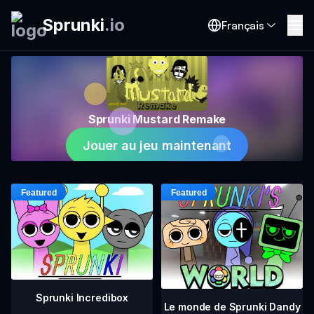
Sprunki
.
io
Français
Sprunki Mustard Remake
Jouer au jeu maintenant
Sprunki Incredibox
Le monde de Sprunki Dandy