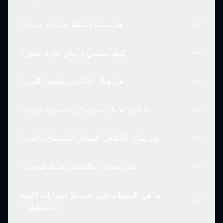
نعم! يمكن للاعبين مشاركة خلطاتهم الصوتية الفريدة عبر
منصات وسائل التواصل الاجتماعي وداخل مجتمع
هل ستتم إضافة تعديلات جديدة؟
سبورونكي لإلهام الآخرين والتواصل معهم.
يتطلب اتصالاً بالإنترنت للعب سبورونكي مستردة لأنها
لعبة قائمة على الويب، مما يمكن من التفاعل المجتمعي
كيف يمكنني إرسال فكرة تعديل؟
والتحديثات.
نعم، المطورون دائماً يبحثون عن أفكار جديدة وقد يقدمون
تعديلات جديدة بناءً على ملاحظات المجتمع والاتجاهات.
هل هناك تكاليف متعلقة باللعب؟
يمكن للاعبين إرسال أفكار تعديلاتهم من خلال القسم
المخصص على الموقع. يقدر المطورون مشاركة المجتمع
ما الذي يجعل سبورونكي مستردة فريدة؟
في تشكيل مستقبل اللعبة.
تعتبر سبورونكي مستردة مجانية تماماً للعب، مما يضمن
لجميع الناس الاستمتاع بالمرح دون قيود مالية.
هل يمكن للأطفال الصغار الاستمتاع باللعبة؟
الجمع بين المواضيع النابضة بالمستردة وميكانيكيات خلط
الصوت الغنية يميز سبورونكي مستردة عن الألعاب
كيف تعمل ميكانيكيات خلط الصوت؟
الموسيقية الأخرى، مقدمًا مرحًا فريدًا وعمقًا إبداعيًا.
بالطبع! تم تصميمها لتكون ممتعة ومناسبة للاعبين من
مختلف الأعمار بينما تعزز الإبداع والتعليم الموسيقي.
ما هي المنصات التي ستدعم إصدارات اللعبة
يمكن للاعبين السحب والإفلات شخصيات لجعل الأصوات.
المستقبلية؟
تساهم كل شخصية بعناصر مختلفة، مما يسمح بتجارب