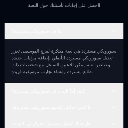
احصل على إجابات لأسئلتك حول اللعبة!
ما هي سبورونكي مستردة؟
سبورونكي مستردة هي لعبة مبتكرة لمزج الموسيقى تعزز
تعديل سبورونكي مستردة الأصلي بإضافة مرئيات جديدة
وعناصر لعبة. يمكن للاعبين التفاعل مع شخصيات ذات
طابع مستردة وإنشاء تجارب موسيقية فريدة.
كيف أبدأ اللعب في سبورونكي مستردة؟
ما الميزات التي تقدمها سبورونكي مستردة؟
للبدء في اللعب، ببساطة اختر شخصياتك من القائمة
المقدمة، واسحب وأفلتها في منطقة المزج، وابدأ في
هل هناك إصدار مخصص للجوال من اللعبة؟
إنشاء خلطات صوتية فريدة.
تحتوي سبورونكي مستردة على مرئيات نابضة، ومشاهد