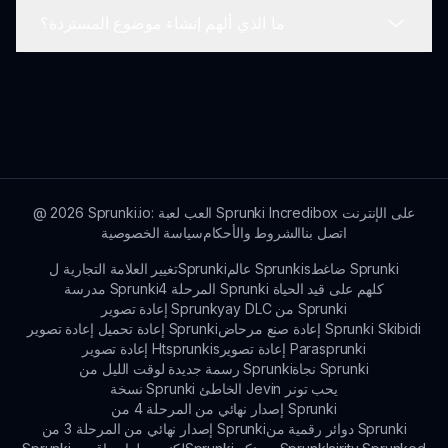
موسيقية إبداعية ومخصصة.
ما الذي ألهم إنشاء موضوع المستردة؟
بينما هي حالياً تعتمد على الويب، فإن الإصدارات
المستقبلية من سبورونكي مستردة تهدف إلى دعم
الأجهزة المحمولة، وأجهزة التحكم، وغيرها من منصات
تم تطوير موضوع المستردة لجلب جمالية فريدة وغريبة
الألعاب.
إلى اللعبة، مما يجمع بين الفكاهة وطريقة اللعب الجذابة
التي تثير اهتمام اللاعبين.
Sprunki.io: العب لعبة Sprunki Incredibox على الإنترنت
2026
@
اتصل بنا
الشروط والأحكام
سياسة الخصوصية
ضاغط Sprunki
عالم Sprunkis
تغيير العلامة التجارية لSprunki
المرحلة 4 Sprunki كلهم على قيد الحياة
مدرسة Sprunki
إعادة تصوير Sprunkyay DLC من Sprunki
إعادة صنع مرحاض Sprunki Skibidi
إعادة تحميل إعادة تصوير Sprunki
إعادة تصوير Parasprunki
إعادة تصوير Htsprunkis
نجاة Sprunki
رسمة جديدة لوقت الليل من Sprunki
نسخة Sprunki الخاطئ Jevin يحب تونر
إصدار نهائي من المرحلة 4 من Sprunki
دوائر رقمية من Sprunki
إصدار نهائي من المرحلة 3 من Sprunki