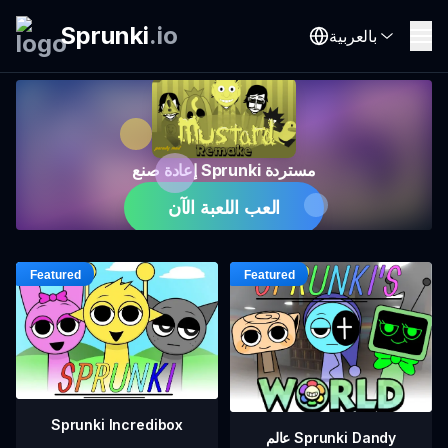
Sprunki
.
io
بالعربية
إعادة صنع Sprunki مستردة
العب اللعبة الآن
Sprunki Incredibox
عالم Sprunki Dandy