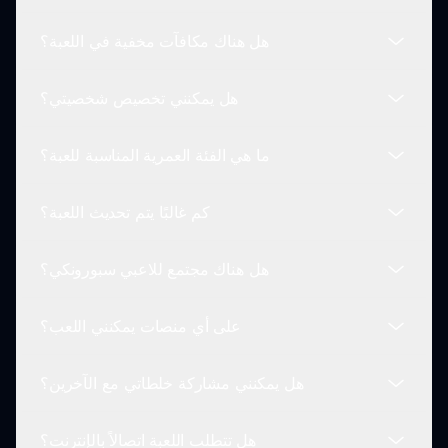
صوتية فريدة، ورسوم متحركة مصقولة، وتفاعل المجتمع،
هل هناك مكافآت مخفية في اللعبة؟
بالإضافة إلى أوضاع متعددة اللاعبين التي تعزز المتعة.
حالياً، تتوفر سبورونكي مستردة على متصفحات الويب.
ترقب وحدات الجوال المحتملة في التحديثات المستقبلية.
هل يمكنني تخصيص شخصيتي؟
نعم! بينما تلعب، استكشف البيئة للعثور على مكافآت
مخفية، ورسوم متحركة، وتركيبات صوت تضيف طبقات
ما هي الفئة العمرية المناسبة للعبة؟
إضافية من المرح والإبداع.
بينما لا يمكنك تخصيص الشخصيات بطريقة تقليدية، يمكنك
اختيار من مجموعة متنوعة من الشخصيات ذات الطابع
كم غالبًا يتم تحديث اللعبة؟
المستردة، كل منها يضيف لمسة فريدة إلى طريقة لعبك.
تعتبر سبورونكي مستردة مناسبة لجميع الفئات العمرية. لا
تحتوي اللعبة على موضوعات عنف وهي موجهة نحو
هل هناك مجتمع للاعبي سبورونكي؟
الاستكشاف الإبداعي والموسيقي.
تختلف جداول التحديثات، لكن المطورين يسعون لإصدار
محتوى وميزات جديدة بانتظام للحفاظ على اللعبة مثيرة
على أي منصات يمكنني اللعب؟
وجديدة.
نعم! هناك العديد من المنتديات والمجتمعات الإلكترونية
حيث يتناقش اللاعبون استراتيجياتهم، يشاركون إبداعاتهم،
هل يمكنني مشاركة خلطاتي مع الآخرين؟
ويتعاونون في التعديلات.
حالياً، تتوفر سبورونكي مستردة عبر متصفحات الويب،
مما يسهل على اللاعبين الانضمام من أجهزتهم المفضلة.
هل تتطلب اللعبة اتصالاً بالإنترنت؟