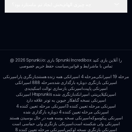
چه چیزی الهام‌بخش ایجاد تم ماستارد بود؟
کمک می‌کند.
در حالی که در حال حاضر مبتنی بر وب است، نسخه‌های
آینده بازسازی اسپرانکی ماستارد به پشتیبانی از
دستگاه‌های موبایل، کنسول‌ها و سایر پلتفرم‌های بازی
تم ماستارد به منظور ایجاد محیطی منحصر به فرد و
هدف دارند.
عجیب برای بازی توسعه یافته است که طنز را با گیم‌پلی
جذاب ترکیب می‌کند که بازیکنان را مجذوب خود می‌کند.
Sprunki.io: بازی Sprunki Incredibox را آنلاین بازی کنید
2026
@
تماس با ما
شرایط و قوانین
سیاست حفظ حریم خصوصی
مرحله 19 اسپرانکی
مرحله 4 اسپرانکی همه زنده هستند
بازنگری پاراسپرنکی
اسپرنکی بازنگری دوباره بارگذاری شده
مرحله 888 اسپرانکی
اسپرنکی پاپیت
اسپرنکی بازسازی توالت اسکیدیدی
اسپرنکیلایرینتی اسپرانکد
اسپرنکی Htsprunkis بازنگری شده
اسپرنکی نسخه گناهکار جیوین به تونر علاقه دارد
اسپرنکی مرحله تعیین کننده 3
اسپرنکی مرحله تعیین کننده 4
اسپرنکی مرحله تعیین کننده 4 دوباره بارگذاری شده
اسپرنکی پیکوسوکه
اسپرنکی نسخه بوسه همه در حال بوسیدن هستند
اسپرنکی ولی شکسته است
اسپرنکی بازنگری ولی حماسی است
اسپرنکی بازنگری نسخه لوکس
اسپرنکی مرحله تعیین کننده 8