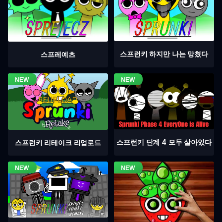
스프런키 하지만 나는 망쳤다
스프레예츠
스프런키 단계 4 모두 살아있다
스프런키 리테이크 리업로드