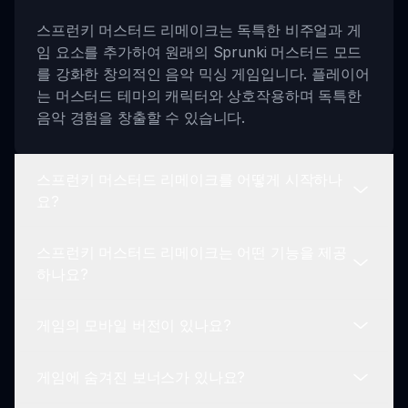
스프런키 머스터드 리메이크는 독특한 비주얼과 게
임 요소를 추가하여 원래의 Sprunki 머스터드 모드
를 강화한 창의적인 음악 믹싱 게임입니다. 플레이어
는 머스터드 테마의 캐릭터와 상호작용하며 독특한
음악 경험을 창출할 수 있습니다.
스프런키 머스터드 리메이크를 어떻게 시작하나
요?
스프런키 머스터드 리메이크는 어떤 기능을 제공
플레이를 시작하려면 메뉴에서 캐릭터를 선택하고,
하나요?
드래그 앤 드롭하여 믹싱 영역으로 옮겨 고유한 사운
드 믹스를 만드세요.
게임의 모바일 버전이 있나요?
스프런키 머스터드 리메이크는 생동감 넘치는 비주
얼, 독특한 사운드스케이프, 다듬어진 애니메이션,
게임에 숨겨진 보너스가 있나요?
커뮤니티 상호작용, 그리고 재미를 더하는 멀티플레
현재 스프런키 머스터드 리메이크는 웹 브라우저에
이어 모드를 특징으로 합니다.