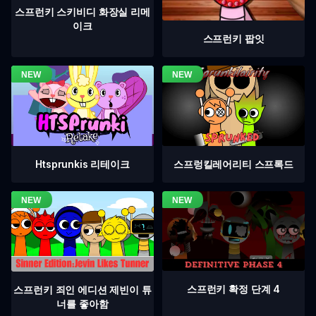
스프런키 스키비디 화장실 리메
이크
스프런키 팝잇
Htsprunkis 리테이크
스프렁킬레어리티 스프록드
스프런키 확정 단계 4
스프런키 죄인 에디션 제빈이 튜
너를 좋아함