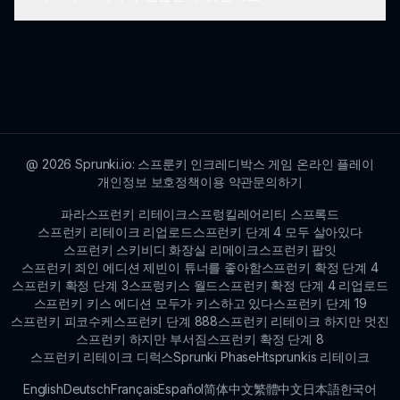
현재 웹 기반이지만, 스프런키 머스터드 리메이크의
미래 버전은 모바일 기기, 콘솔 및 기타 게임 플랫폼
을 지원할 계획입니다.
머스터드 테마는 게임에 독특하고 기발한 미적 요소
를 제공하기 위해 개발되었으며, 유머와 매력적인 게
임플레이를 결합하여 플레이어의 흥미를 유도합니
다.
@
2026
Sprunki.io: 스프룬키 인크레디박스 게임 온라인 플레이
개인정보 보호정책
이용 약관
문의하기
파라스프런키 리테이크
스프렁킬레어리티 스프록드
스프런키 리테이크 리업로드
스프런키 단계 4 모두 살아있다
스프런키 스키비디 화장실 리메이크
스프런키 팝잇
스프런키 죄인 에디션 제빈이 튜너를 좋아함
스프런키 확정 단계 4
스프런키 확정 단계 3
스프렁키스 월드
스프런키 확정 단계 4 리업로드
스프런키 키스 에디션 모두가 키스하고 있다
스프런키 단계 19
스프런키 피코수케
스프런키 단계 888
스프런키 리테이크 하지만 멋진
스프런키 하지만 부서짐
스프런키 확정 단계 8
스프런키 리테이크 디럭스
Sprunki Phase
Htsprunkis 리테이크
English
Deutsch
Français
Español
简体中文
繁體中文
日本語
한국어