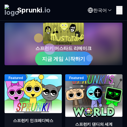
Sprunki
.
io
한국어
스프런키 머스타드 리메이크
지금 게임 시작하기
스프런키 인크레디박스
스프런키 댄디의 세계