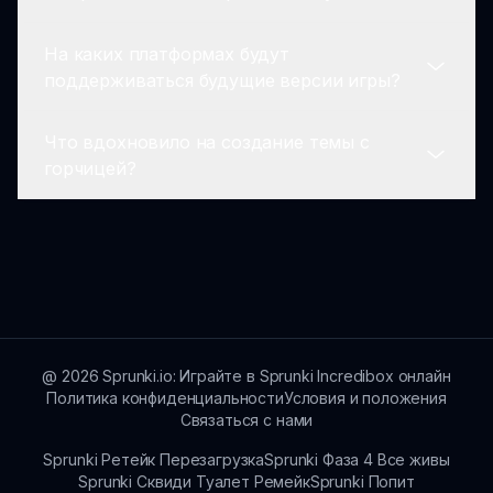
Абсолютно! Она разработана так, чтобы быть
причудливое удовольствие, так и
веселой и уместной для игроков разных
творческую глубину.
На каких платформах будут
возрастов, способствуя креативности и
Игроки могут перетаскивать персонажей в
поддерживаться будущие версии игры?
музыкальному образованию.
область смешивания для создания звуков.
Каждый персонаж вносит разные элементы,
Что вдохновило на создание темы с
позволяя создавать креативные,
Хотя на данный момент игра основана на
горчицей?
индивидуализированные музыкальные
вебе, будущие версии Sprunki Mustard
впечатления.
Remake планируют поддерживать
мобильные устройства, консоли и другие
Тема с горчицей была разработана, чтобы
игровые платформы.
привнести уникальную и причудливую
эстетику в игру, сочетая юмор с
увлекательным игровым процессом,
который интригует игроков.
@
2026
Sprunki.io: Играйте в Sprunki Incredibox онлайн
Политика конфиденциальности
Условия и положения
Связаться с нами
Sprunki Ретейк Перезагрузка
Sprunki Фаза 4 Все живы
Sprunki Сквиди Туалет Ремейк
Sprunki Попит