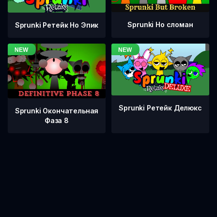
Sprunki Но сломан
Sprunki Ретейк Но Эпик
Sprunki Ретейк Делюкс
Sprunki Окончательная
Фаза 8