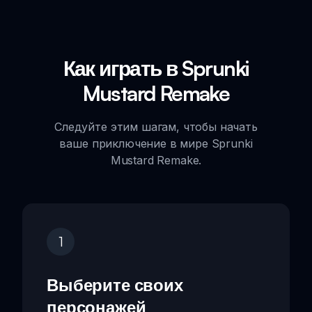
Как играть в Sprunki
Mustard Remake
Следуйте этим шагам, чтобы начать
ваше приключение в мире Sprunki
Mustard Remake.
1
Выберите своих
персонажей