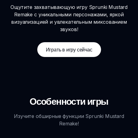
Ощутите захватывающую игру Sprunki Mustard
Remake с уникальными персонажами, яркой
визуализацией и увлекательным миксованием
звуков!
Играть в игру сейчас
Особенности игры
Изучите обширные функции Sprunki Mustard
Remake!