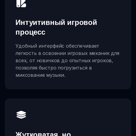
Интуитивный игровой
процесс
Удобный интерфейс обеспечивает
легкость в освоении игровых механик для
всех, от новичков до опытных игроков,
позволяя быстро погрузиться в
миксование музыки.
Жутковатая, но