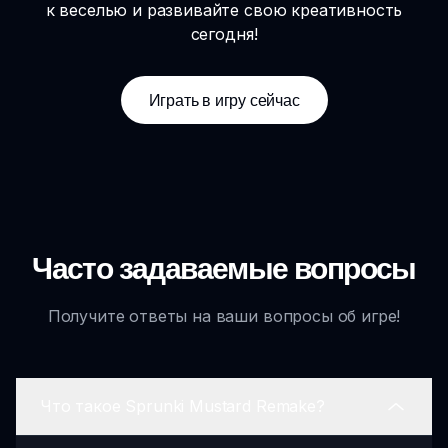
к веселью и развивайте свою креативность
сегодня!
Играть в игру сейчас
Часто задаваемые вопросы
Получите ответы на ваши вопросы об игре!
Что такое Sprunki Mustard Remake?