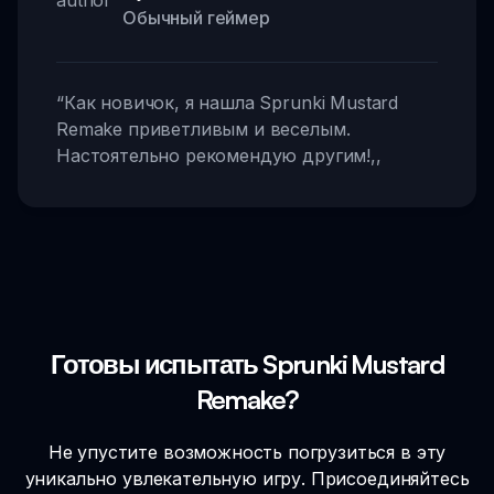
Обычный геймер
“
Как новичок, я нашла Sprunki Mustard
Remake приветливым и веселым.
Настоятельно рекомендую другим!
,,
Готовы испытать Sprunki Mustard
Remake?
Не упустите возможность погрузиться в эту
уникально увлекательную игру. Присоединяйтесь