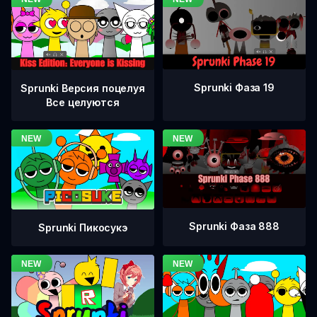
Sprunki Фаза 19
Sprunki Версия поцелуя
Все целуются
Sprunki Фаза 888
Sprunki Пикосукэ