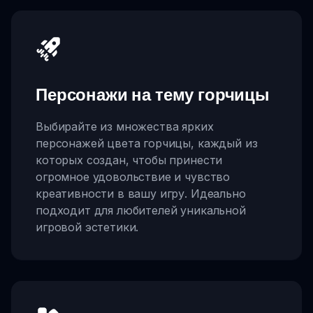
Персонажи на тему горчицы
Выбирайте из множества ярких
персонажей цвета горчицы, каждый из
которых создан, чтобы принести
огромное удовольствие и чувство
креативности в вашу игру. Идеально
подходит для любителей уникальной
игровой эстетики.