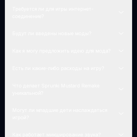
доступной для игроков на их любимых
Требуется ли для игры интернет-
устройствах.
Да! Игроки могут делиться своими
соединение?
уникальными музыкальными миксами на
социальных платформах и в сообществе
Будут ли введены новые моды?
Sprunki, вдохновляя и соединяясь с другими.
Интернет-соединение необходимо для игры
в Sprunki Mustard Remake, так как это веб-
Как я могу предложить идею для мода?
игра, позволяющая взаимодействовать с
Да, разработчики всегда ищут свежие идеи
сообществом и получать обновления.
и могут ввести новые моды на основе
Есть ли какие-либо расходы на игру?
отзывов сообщества и трендов.
Игроки могут отправлять свои идеи для
модов через специальный раздел на сайте.
Что делает Sprunki Mustard Remake
Разработчики ценят участие сообщества в
Sprunki Mustard Remake бесплатна, что
уникальной?
формировании будущего игры.
позволяет всем наслаждаться развлечением
без финансовых ограничений.
Могут ли младшие дети наслаждаться
Сочетание ярких тем горчицы с богатыми
игрой?
механиками звукового микширования
отличает Sprunki Mustard Remake от других
Как работает микширование звука?
музыкальных игр, предлагая как