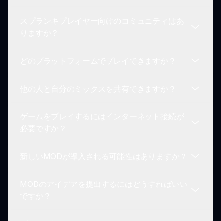
なテーマはなく、創造性と音楽の探求を促進しま
スプランキプレイヤー向けのコミュニティはあ
す。
アップデートのスケジュールは異なりますが、開発
りますか？
者はゲームが魅力的で新鮮であるように、新しいコ
ンテンツと機能を定期的にリリースすることを目指
どのプラットフォームでプレイできますか？
しています。
はい！戦略を議論したり、作品を共有したり、
MODで協力するプレイヤーが集まるフォーラムや
他の人と自分のミックスを共有できますか？
オンラインコミュニティがあります。
現在、スプランキ マスタード リメイクはウェブブ
ラウザを通じてアクセスでき、プレイヤーが好きな
ゲームをプレイするにはインターネット接続が
デバイスから簡単に参加できるようになっていま
はい！プレイヤーは自分のユニークなサウンドミッ
必要ですか？
す。
クスをソーシャルメディアプラットフォームで共有
し、スプランキコミュニティの中でインスピレーシ
新しいMODが導入される可能性はありますか？
ョンを得たり、他のユーザーとつながったりするこ
スプランキ マスタード リメイクはウェブベースの
とができます。
ゲームであり、コミュニティのインタラクションや
MODのアイデアを提出するにはどうすればいい
アップデートのためにインターネット接続が必要で
はい、開発者は常に新しいアイデアを探しており、
ですか？
す。
コミュニティからのフィードバックやトレンドに基
づいて新しいMODを導入することがあります。