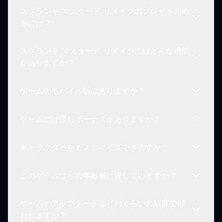
スプランキ マスタード リメイクのプレイを始め
るには？
スプランキ マスタード リメイクにはどんな機能
プレイを始めるには、提供されたメニューからキャ
がありますか？
ラクターを選択し、ドラッグ＆ドロップしてミキシ
ングエリアに入れ、ユニークなサウンドミックスを
ゲームのモバイル版はありますか？
作成し始めてください。
スプランキ マスタード リメイクは、鮮やかなビジ
ュアル、ユニークなサウンドスケープ、洗練された
ゲームには隠しボーナスがありますか？
アニメーション、コミュニティとのインタラクショ
現在、スプランキ マスタード リメイクはウェブブ
ン、さらには楽しさを高めるマルチプレイヤーモー
ラウザで利用可能です。将来のアップデートでモバ
ドを提供します。
キャラクターをカスタマイズできますか？
イル版がリリースされることを期待しています。
はい！プレイ中に環境を探索して隠れたボーナスや
アニメーション、サウンドの組み合わせを見つける
このゲームはどの年齢層に適していますか？
ことで、さらなる楽しさと創造性を加えるチャンス
従来の意味でキャラクターをカスタマイズすること
があります。
はできませんが、各々独自の魅力を持つさまざまな
ゲームのアップデートはどのくらいの頻度で行
スタイルのマスタードテーマのキャラクターから選
スプランキ マスタード リメイクは、すべての年齢
われますか？
ぶことができます。
層のプレイヤーに適しています。ゲームには暴力的