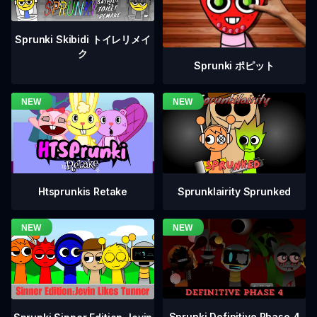
Sprunki Skibidi トイレリメイ
ク
Sprunki ポピット
Htsprunkis Retake
Sprunklairity Sprunked
Sprunki Definitive Phase 4