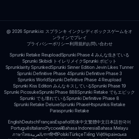
ゲームにもたらすために開発されたもので、プレイ
ヤーを惹き付ける魅力的なゲームプレイとユーモア
を組み合わせています。
@
2026
Sprunki.io: スプランキ インクレディボックスゲームをオ
ンラインでプレイ
プライバシーポリシー
利用規約
お問い合わせ
Sprunki Retake Reupload
Sprunki Phase 4 みんな生きている
Sprunki Skibidi トイレリメイク
Sprunki ポピット
Sprunklairity Sprunked
Sprunki Sinner Edition Jevin Likes Tunner
Sprunki Definitive Phase 4
Sprunki Definitive Phase 3
Sprunkis World
Sprunki Definitive Phase 4 Reupload
Sprunki Kiss Edition みんなキスしている
Sprunki Phase 19
Sprunki Picosuke
Sprunki Phase 888
Sprunki Retake でもエピック
Sprunki でも壊れている
Sprunki Definitive Phase 8
Sprunki Retake Deluxe
Sprunki Phase
Htsprunkis Retake
Parasprunki Retake
English
Deutsch
Français
Español
简体中文
繁體中文
日本語
한국어
Português
Italiano
Русский
Bahasa Indonesia
Bahasa Melayu
ภาษาไทย
بالعربية
বাংলা
हिन्दी
Polski
Türkçe
Tiếng Việt
Українська