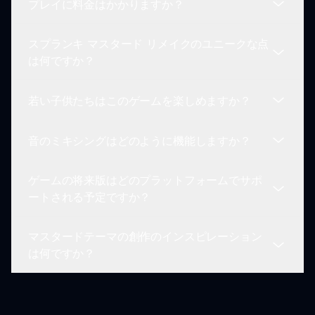
プレイに料金はかかりますか？
プレイヤーは、ウェブサイトの専用セクションを通
じてMODのアイデアを提出できます。開発者はゲ
スプランキ マスタード リメイクのユニークな点
ームの未来を形作るためのコミュニティの関与を重
スプランキ マスタード リメイクは無料でプレイで
は何ですか？
視しています。
きるため、誰でも経済的制約なしに楽しむことがで
きます。
若い子供たちはこのゲームを楽しめますか？
鮮やかなマスタードテーマと豊かなオーディオミキ
シングメカニクスの組み合わせが、スプランキ マ
音のミキシングはどのように機能しますか？
スタード リメイクを他の音楽ゲームと差別化し、
もちろん！さまざまな年齢のプレイヤーにとって楽
奇抜な楽しさと創造的な深みを提供します。
しく、創造性や音楽教育を促進するように設計され
ゲームの将来版はどのプラットフォームでサポ
ています。
プレイヤーはキャラクターをミキシングエリアにド
ートされる予定ですか？
ラッグ＆ドロップすることで音を作成します。各キ
ャラクターは異なる要素を提供し、創造的でカスタ
マスタードテーマの創作のインスピレーション
マイズされた音楽体験を可能にします。
現在はウェブベースですが、将来のスプランキ マ
は何ですか？
スタード リメイクのバージョンは、モバイルデバ
イス、コンソールおよび他のゲームプラットフォー
ムをサポートすることを目指します。
マスタードテーマは、ユニークで風変わりな美学を