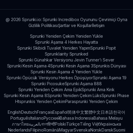
@
2026
Sprunki.io: Sprunki Incredibox Oyununu Çevrimiçi Oyna
Gizlilik Politikası
Şartlar ve Koşullar
İletişim
Sprunki Yeniden Çekim Yeniden Yükle
Sprunki Aşama 4 Herkes Hayatta
Sprunki Skibidi Tuvalet Yeniden Yapım
Sprunki Popit
Sprunklairity Sprunked
Sprunki Günahkar Versiyonu Jevin Tunner'ı Sever
Sprunki Kesin Aşama 4
Sprunki Kesin Aşama 3
Sprunkis Dünyası
Sprunki Kesin Aşama 4 Yeniden Yükle
Sprunki Öpücük Versiyonu Herkes Öpüşüyor
Sprunki Aşama 19
Sprunki Picosuke
Sprunki Aşama 888
Sprunki Yeniden Çekim Ama Epik
Sprunki Ama Kırık
Sprunki Kesin Aşama 8
Sprunki Yeniden Çekim Lüks
Sprunki Phase
Htsprunkis Yeniden Çekim
Parasprunki Yeniden Çekim
English
Deutsch
Français
Español
简体中文
繁體中文
日本語
한국어
Português
Italiano
Русский
Bahasa Indonesia
Bahasa Melayu
ภาษาไทย
بالعربية
বাংলা
हिन्दी
Polski
Türkçe
Tiếng Việt
Українська
Nederlands
Filipino
Română
Magyar
Svenska
Norsk
Dansk
Suomi