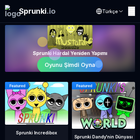
Sprunki
.
io
Türkçe
Sprunki Hardal Yeniden Yapımı
Oyunu Şimdi Oyna
Sprunki Incredibox
Sprunki Dandy'nin Dünyası