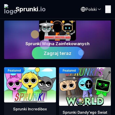
Sprunki
.
io
Polski
Sprunki Wojna Zainfekowanych
Zagraj teraz
Sprunki Incredibox
Sprunki Dandy'ego Świat