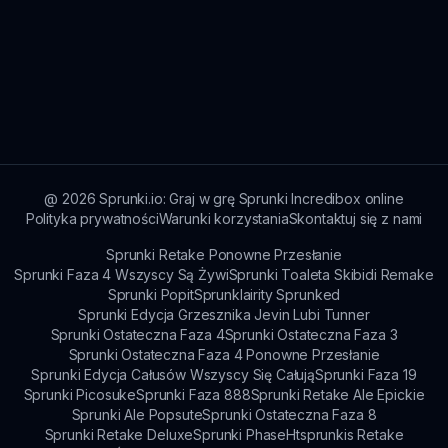
@
2026
Sprunki.io: Graj w grę Sprunki Incredibox online
Polityka prywatności
Warunki korzystania
Skontaktuj się z nami
Sprunki Retake Ponowne Przesłanie
Sprunki Faza 4 Wszyscy Są Żywi
Sprunki Toaleta Skibidi Remake
Sprunki Popit
Sprunklairity Sprunked
Sprunki Edycja Grzesznika Jevin Lubi Tunner
Sprunki Ostateczna Faza 4
Sprunki Ostateczna Faza 3
Sprunki Ostateczna Faza 4 Ponowne Przesłanie
Sprunki Edycja Całusów Wszyscy Się Całują
Sprunki Faza 19
Sprunki Picosuke
Sprunki Faza 888
Sprunki Retake Ale Epickie
Sprunki Ale Popsute
Sprunki Ostateczna Faza 8
Sprunki Retake Deluxe
Sprunki Phase
Htsprunkis Retake