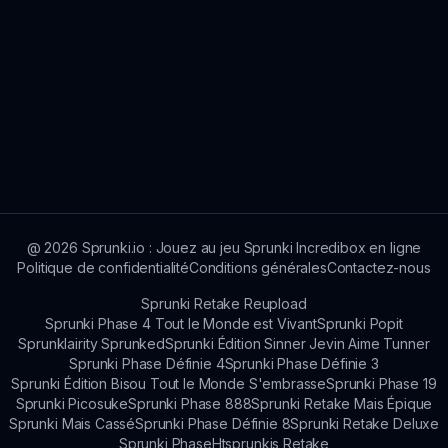
@
2026
Sprunki.io : Jouez au jeu Sprunki Incredibox en ligne
Politique de confidentialité
Conditions générales
Contactez-nous
Sprunki Retake Reupload
Sprunki Phase 4 Tout le Monde est Vivant
Sprunki Popit
Sprunklairity Sprunked
Sprunki Édition Sinner Jevin Aime Tunner
Sprunki Phase Définie 4
Sprunki Phase Définie 3
Sprunki Édition Bisou Tout le Monde S'embrasse
Sprunki Phase 19
Sprunki Picosuke
Sprunki Phase 888
Sprunki Retake Mais Épique
Sprunki Mais Cassé
Sprunki Phase Définie 8
Sprunki Retake Deluxe
Sprunki Phase
Htsprunkis Retake