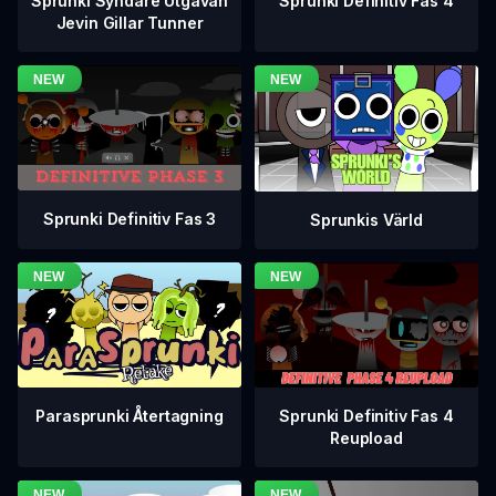
Sprunki Definitiv Fas 4
Sprunki Syndare Utgåvan
Jevin Gillar Tunner
Sprunki Definitiv Fas 3
Sprunkis Värld
Sprunki Definitiv Fas 4
Parasprunki Återtagning
Reupload