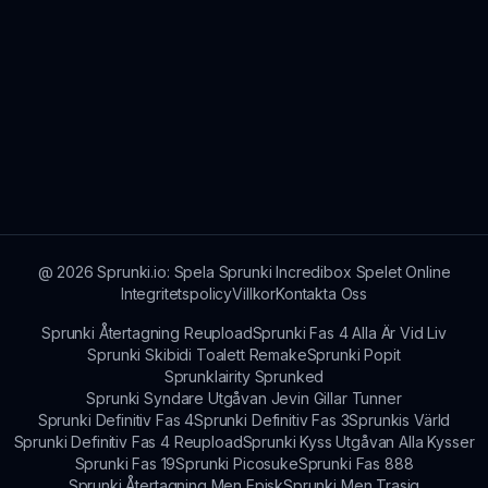
@
2026
Sprunki.io: Spela Sprunki Incredibox Spelet Online
Integritetspolicy
Villkor
Kontakta Oss
Sprunki Återtagning Reupload
Sprunki Fas 4 Alla Är Vid Liv
Sprunki Skibidi Toalett Remake
Sprunki Popit
Sprunklairity Sprunked
Sprunki Syndare Utgåvan Jevin Gillar Tunner
Sprunki Definitiv Fas 4
Sprunki Definitiv Fas 3
Sprunkis Värld
Sprunki Definitiv Fas 4 Reupload
Sprunki Kyss Utgåvan Alla Kysser
Sprunki Fas 19
Sprunki Picosuke
Sprunki Fas 888
Sprunki Återtagning Men Episk
Sprunki Men Trasig