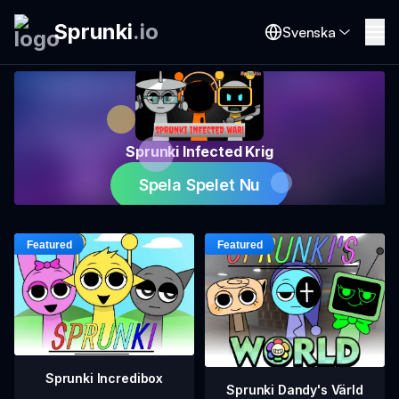
Sprunki
.
io
Svenska
Sprunki Infected Krig
Spela Spelet Nu
Sprunki Incredibox
Sprunki Dandy's Värld