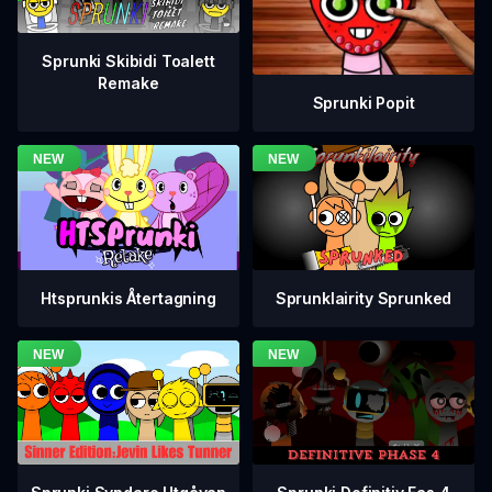
Sprunki Skibidi Toalett
Remake
Sprunki Popit
Htsprunkis Återtagning
Sprunklairity Sprunked