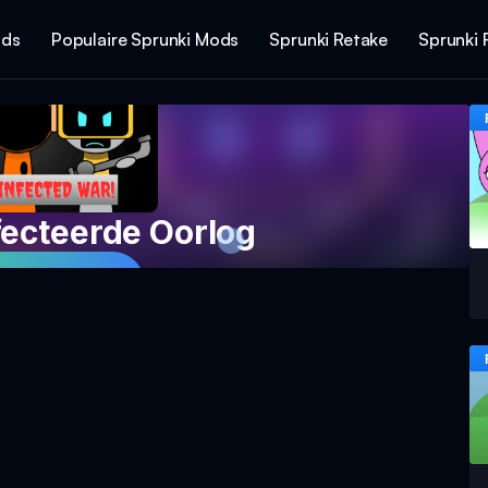
ods
Populaire Sprunki Mods
Sprunki Retake
Sprunki 
fecteerde Oorlog
het Spel Nu