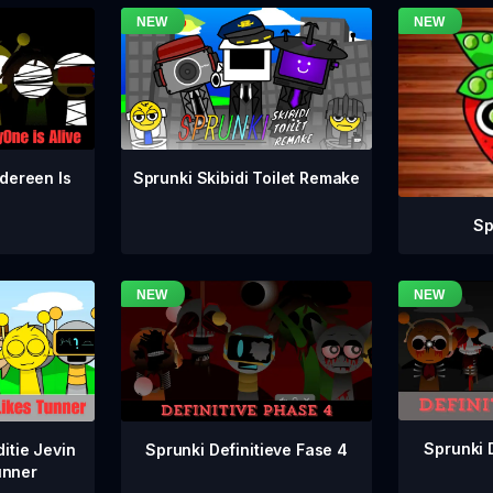
dereen Is
Sprunki Skibidi Toilet Remake
Sp
Sprunki 
Sprunki Definitieve Fase 4
itie Jevin
unner