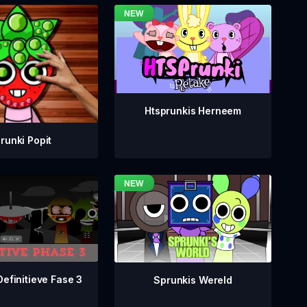
Htsprunkis Herneem
runki Popit
Definitieve Fase 3
Sprunkis Wereld