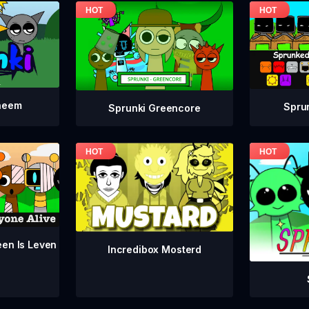
neem
Spru
Sprunki Greencore
een Is Leven
Incredibox Mosterd