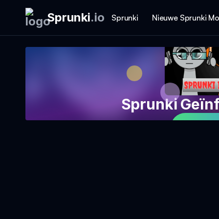
Sprunki
.
io
Sprunki
Nieuwe Sprunki M
Sprunki Geïn
Speel 