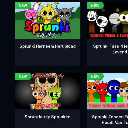
Sprunki Fase 4 Ie
Sprunki Herneem Herupload
Levend
Sprunklairity Sprunked
Sprunki Zonden Ed
Houdt Van T