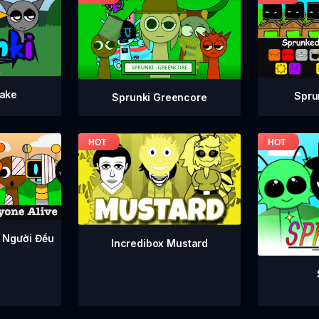
take
Spru
Sprunki Greencore
 Người Đều
Incredibox Mustard