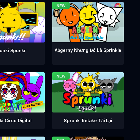
Abgerny Nhưng Đó Là Sprinkle
unki Spunkr
i Circo Digital
Sprunki Retake Tải Lại