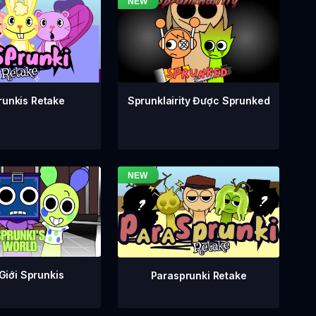
runkis Retake
Sprunklairity Được Sprunked
Giới Sprunkis
Parasprunki Retake