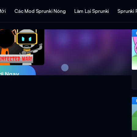
Mới
Các Mod Sprunki Nóng
Làm Lại Sprunki
Sprunki 
ơi Ngay