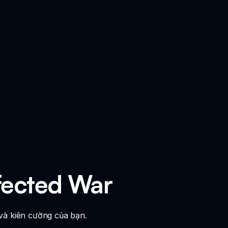
fected War
 và kiên cường của bạn.