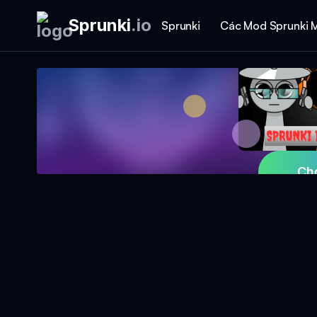
Sprunki
.
io
Sprunki
Các Mod Sprunki 
Ch