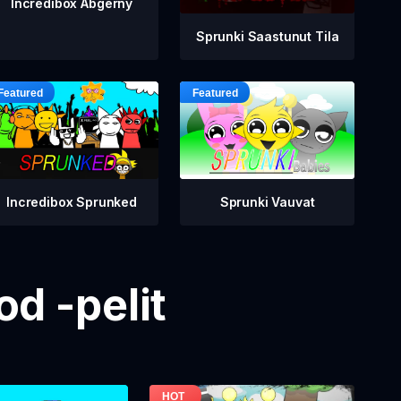
Incredibox Abgerny
Sprunki Saastunut Tila
Incredibox Sprunked
Sprunki Vauvat
d -pelit