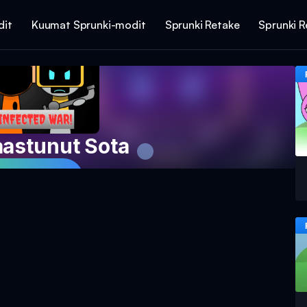
dit
Kuumat Sprunki-modit
Sprunki Retake
Sprunki R
aastunut Sota
 peliä nyt