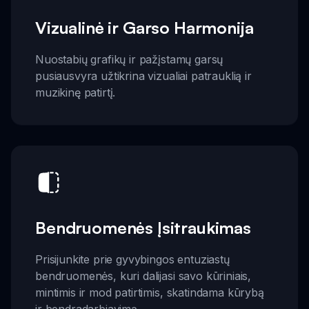
Vizualinė ir Garso Harmonija
Nuostabių grafikų ir pažįstamų garsų
pusiausvyra užtikrina vizualiai patrauklią ir
muzikinę patirtį.
Bendruomenės Įsitraukimas
Prisijunkite prie gyvybingos entuziastų
bendruomenės, kuri dalijasi savo kūriniais,
mintimis ir mod patirtimis, skatindama kūrybą
ir bendradarbiavimą.