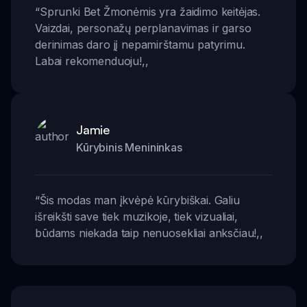
“
Sprunki Bet Žmonėmis yra žaidimo keitėjas.
Vaizdai, personažų perplanavimas ir garso
derinimas daro jį nepamirštamu patyrimu.
Labai rekomenduoju!
,,
Jamie
Kūrybinis Menininkas
“
Šis modas man įkvėpė kūrybiškai. Galiu
išreikšti save tiek muzikoje, tiek vizualiai,
būdams niekada taip nenuosekliai anksčiau!
,,