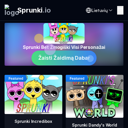
Sprunki
.
io
Lietuvių
Sprunki Bet Žmogiški Visi Personažai
Žaisti Žaidimą Dabar
Sprunki Incredibox
Sprunki Dandy's World