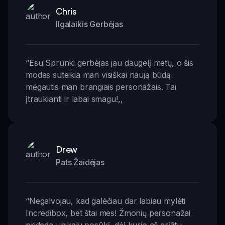
Chris
Ilgalaikis Gerbėjas
“
Esu Sprunki gerbėjas jau daugelį metų, o šis
modas suteikia man visiškai naują būdą
mėgautis man brangiais personažais. Tai
įtraukianti ir labai smagu!
,,
Drew
Pats Žaidėjas
“
Negalvojau, kad galėčiau dar labiau mylėti
Incredibox, bet štai mes! Žmonių personažai
prideda unikalų posūkį, dėl kurio aš grįžtu.
,,