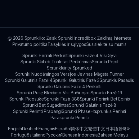
Pranešimai apie atnaujinimus paprastai skelbiami
per Sprunki bendruomenės kanalus, teikdami
žaidėjams laiku pateikiamą informaciją apie naują
turinį ir funkcijas.
@
2026
Sprunki.io: Žaisk Sprunki Incredibox Žaidimą Internete
Privatumo politika
Taisyklės ir sąlygos
Susisiekite su mumis
Sprunki Perimti Perkelti
Sprunki Fazė 4 Visi Gyvi
Sprunki Skibidi Tualetas Perkūrimas
Sprunki Popit
Sprunklairity Sprunked
Sprunki Nuodėmingos Versijos Jevinas Mėgsta Tunner
Sprunki Galutinis Fazė 4
Sprunki Galutinis Fazė 3
Sprunkis Pasaulis
Sprunki Galutinis Fazė 4 Perkelti
Sprunki Pusę Išleidimo Visi Bučiuojasi
Sprunki Fazė 19
Sprunki Picosuke
Sprunki Fazė 888
Sprunki Perimti Bet Epinis
Sprunki Bet Sugadintas
Sprunki Galutinis Fazė 8
Sprunki Perimti Prabangi
Sprunki Phase
Htsprunkis Perimti
Parasprunki Perimti
English
Deutsch
Français
Español
简体中文
繁體中文
日本語
한국어
Português
Italiano
Русский
Bahasa Indonesia
Bahasa Melayu