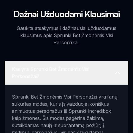
Dažnai Užduodami Klausimai
Gaukite atsakymus į dažniausiai užduodamus
klausimus apie Sprunki Bet Žmonėmis Visi
Personažai.
Kas yra Sprunki Bet Žmonėmis Visi
Personažai?
Sprunki Bet Žmonėmis Visi Personažai yra fanų
sukurtas modas, kuris įsivaizduoja ikoniškus
animuotus personažus iš Sprunki Incredibox
kaip žmones. Šis modas pagerina žaidimą,
suteikdamas naują ir suprantamą požiūrį į
mylimus personažus, vis dar išlaikydamas