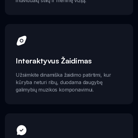
individualų stilių ir meninę viziją.
Interaktyvus Žaidimas
Užsiimkite dinamiška žaidimo patirtimi, kur
kūryba neturi ribų, duodama daugybę
galimybių muzikos komponavimui.