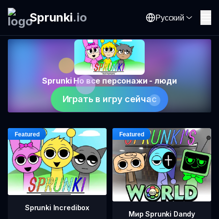
Sprunki
.
io
Русский
Sprunki Но все персонажи - люди
Играть в игру сейчас
Sprunki Incredibox
Мир Sprunki Dandy