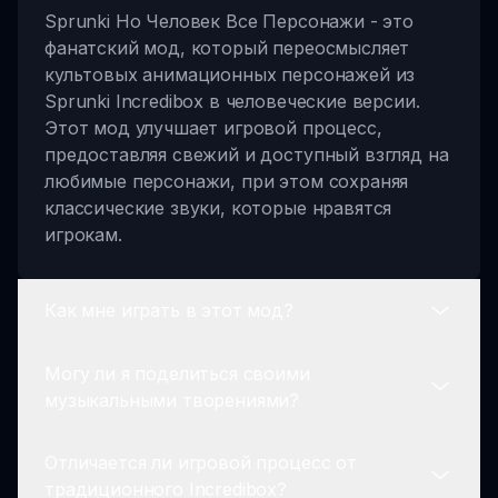
Sprunki Но Человек Все Персонажи - это
фанатский мод, который переосмысляет
культовых анимационных персонажей из
Sprunki Incredibox в человеческие версии.
Этот мод улучшает игровой процесс,
предоставляя свежий и доступный взгляд на
любимые персонажи, при этом сохраняя
классические звуки, которые нравятся
игрокам.
Как мне играть в этот мод?
Могу ли я поделиться своими
Чтобы играть в Sprunki Но Человек, просто
музыкальными творениями?
выберите своего любимого персонажа,
смешивайте звуки с использованием
Отличается ли игровой процесс от
функции перетаскивания и создайте свои
Абсолютно! Игроки поощряются делиться
традиционного Incredibox?
уникальные музыкальные треки. Легко