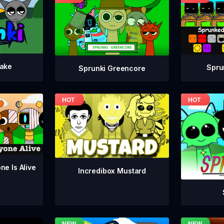
take
Spru
Sprunki Greencore
ne Is Alive
Incredibox Mustard