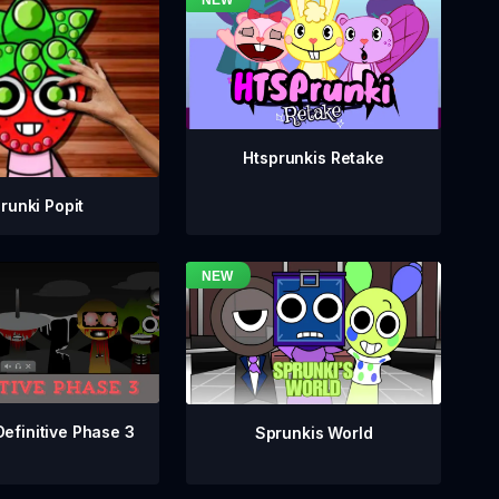
Htsprunkis Retake
runki Popit
Definitive Phase 3
Sprunkis World