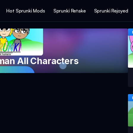
Hot Sprunki Mods
Sprunki Retake
Sprunki Rejoyed
man All Characters
Spillet Nu