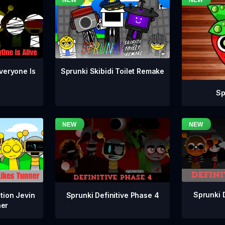
veryone Is
Sprunki Skibidi Toilet Remake
Sp
Sprunki 
Sprunki Definitive Phase 4
tion Jevin
ner