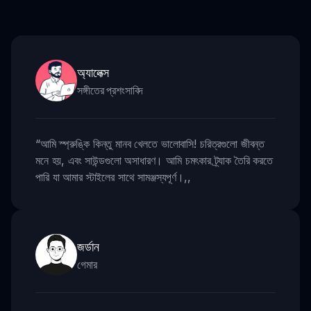
অ্যালেক্স
সঙ্গীতের প্রশংসাবিদ
“
আমি স্প্রুঙ্কি কিন্তু মানব খেলতে ভালোবাসি! চরিত্রগুলো জীবন্ত
মনে হয়, এবং সাউন্ডগুলো অসাধারণ। আমি চমৎকার ট্র্যাক তৈরি করতে
পারি যা আমার স্টাইলের সাথে সামঞ্জস্যপূর্ণ।
,,
জর্ডান
গেমার