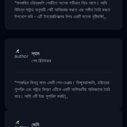
“
মানবায়িত চরিত্রগুলি গেমটিতে অনেক গভীরতা নিয়ে আসে। আমি
বিভিন্ন সাউন্ড অনুযায়ী সেটি আবিষ্কার করতে এবং সঙ্গীত তৈরি করতে
উপভোগ করি - এটি ইনক্রেডিবক্সের উপর একটি সতেজ দৃষ্টিভঙ্গি!
,,
স্যাম
গেম রিভিউয়ার
“
স্প্রুঙ্কি কিন্তু মানব একটি গেম-চেঞ্জার। ভিজ্যুয়ালগুলি, চরিত্রের
পুনর্গঠন এবং সাউন্ড মিশ্রণ এটিকে একটি অবিস্মরণীয় অভিজ্ঞতার তৈরি
করে। আমি এটি উচ্চ সুপারিশ করছি!
,,
জেমি