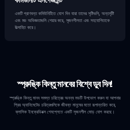
একটি প্রাণবন্ত কমিউনিটিতে যোগ দিন যারা তাদের সৃষ্টিগুলি, অন্তর্দৃষ্টি
এবং মড অভিজ্ঞতাগুলি শেয়ার করে, সৃজনশীলতা এবং সহযোগিতাকে
উত্সাহিত করে।
স্প্রুঙ্কি কিন্তু মানবের বিশ্বে ডুব দিন!
স্প্রুঙ্কি কিন্তু মানব সমস্ত চরিত্রের অনন্য মডটি উপভোগ করুন যা আপনার
প্রিয় অ্যানিমেটেড চরিত্রগুলিকে জীবন্ত মানুষের মতো রূপান্তরিত করে,
ক্লাসিক ইনক্রেডিবক্স গেমপ্লেতে একটি সৃজনশীল মোড় যোগ করছে।