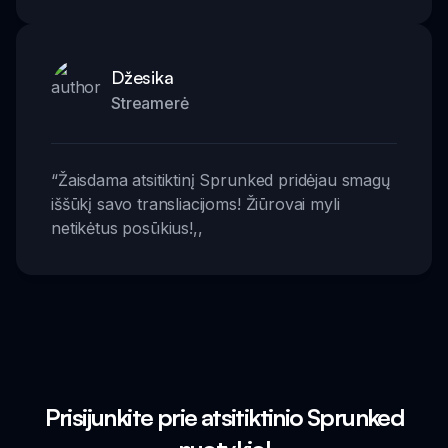
Džesika
Streamerė
“
Žaisdama atsitiktinį Sprunked pridėjau smagų
iššūkį savo transliacijoms! Žiūrovai myli
netikėtus posūkius!
,,
Prisijunkite prie atsitiktinio Sprunked