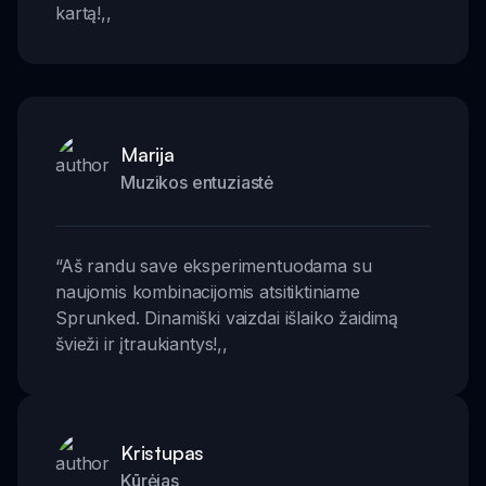
kartą!
,,
Marija
Muzikos entuziastė
“
Aš randu save eksperimentuodama su
naujomis kombinacijomis atsitiktiniame
Sprunked. Dinamiški vaizdai išlaiko žaidimą
švieži ir įtraukiantys!
,,
Kristupas
Kūrėjas