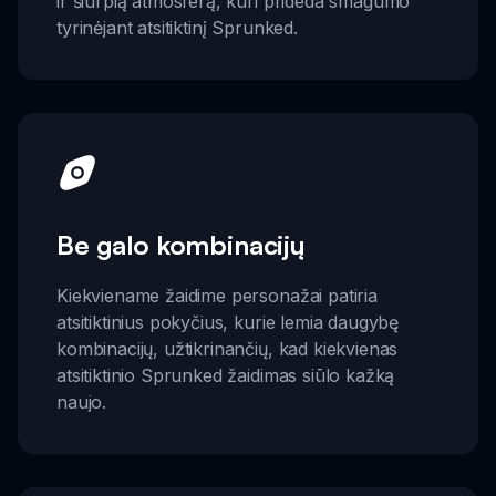
ir šiurpią atmosferą, kuri prideda smagumo
tyrinėjant atsitiktinį Sprunked.
Be galo kombinacijų
Kiekviename žaidime personažai patiria
atsitiktinius pokyčius, kurie lemia daugybę
kombinacijų, užtikrinančių, kad kiekvienas
atsitiktinio Sprunked žaidimas siūlo kažką
naujo.