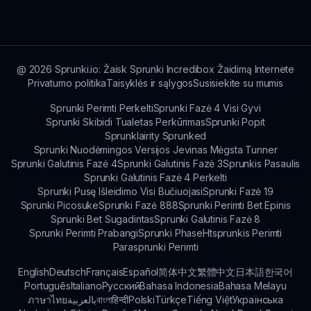
atsitiktinį Sprunked. Sekite naujienas apie bet
kokius atnaujinimus, kurie gali pridėti naujų
funkcijų ar patobulinimų!
@
2026
Sprunki.io: Žaisk Sprunki Incredibox Žaidimą Internete
Privatumo politika
Taisyklės ir sąlygos
Susisiekite su mumis
Sprunki Perimti Perkelti
Sprunki Fazė 4 Visi Gyvi
Sprunki Skibidi Tualetas Perkūrimas
Sprunki Popit
Sprunklairity Sprunked
Sprunki Nuodėmingos Versijos Jevinas Mėgsta Tunner
Sprunki Galutinis Fazė 4
Sprunki Galutinis Fazė 3
Sprunkis Pasaulis
Sprunki Galutinis Fazė 4 Perkelti
Sprunki Pusę Išleidimo Visi Bučiuojasi
Sprunki Fazė 19
Sprunki Picosuke
Sprunki Fazė 888
Sprunki Perimti Bet Epinis
Sprunki Bet Sugadintas
Sprunki Galutinis Fazė 8
Sprunki Perimti Prabangi
Sprunki Phase
Htsprunkis Perimti
Parasprunki Perimti
English
Deutsch
Français
Español
简体中文
繁體中文
日本語
한국어
Português
Italiano
Русский
Bahasa Indonesia
Bahasa Melayu
ภาษาไทย
بالعربية
বাংলা
हिन्दी
Polski
Türkçe
Tiếng Việt
Українська