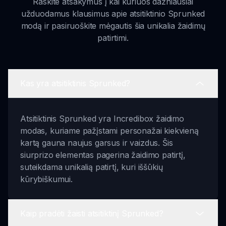
Raskite atsakymus į kai kuriuos dažniausiai
užduodamus klausimus apie atsitiktinio Sprunked
modą ir pasiruoškite mėgautis šia unikalia žaidimų
patirtimi.
Kas yra atsitiktinis Sprunked?
Atsitiktinis Sprunked yra Incredibox žaidimo
modas, kuriame pažįstami personažai kiekvieną
kartą gauna naujus garsus ir vaizdus. Šis
siurprizo elementas pagerina žaidimo patirtį,
suteikdama unikalią patirtį, kuri iššūkių
kūrybiškumui.
Kaip pradėti žaisti atsitiktinį Sprunked?