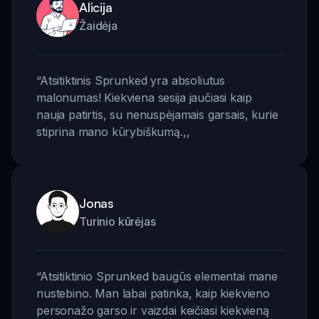
Alicija
Žaidėja
“
Atsitiktinis Sprunked yra absoliutus
malonumas! Kiekviena sesija jaučiasi kaip
nauja patirtis, su nenuspėjamais garsais, kurie
stiprina mano kūrybiškumą.
,,
Jonas
Turinio kūrėjas
“
Atsitiktinio Sprunked baugūs elementai mane
nustebino. Man labai patinka, kaip kiekvieno
personažo garso ir vaizdai keičiasi kiekvieną