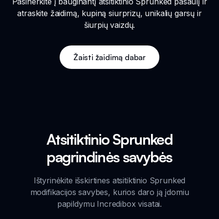
Pasinerkite į bauginantį atsitiktinio Sprunked pasaulį ir
atraskite žaidimą, kupiną siurprizų, unikalių garsų ir
šiurpių vaizdų.
Žaisti žaidimą dabar
Atsitiktinio Sprunked
pagrindinės savybės
Ištyrinėkite išskirtines atsitiktinio Sprunked
modifikacijos savybes, kurios daro ją įdomiu
papildymu Incredibox visatai.