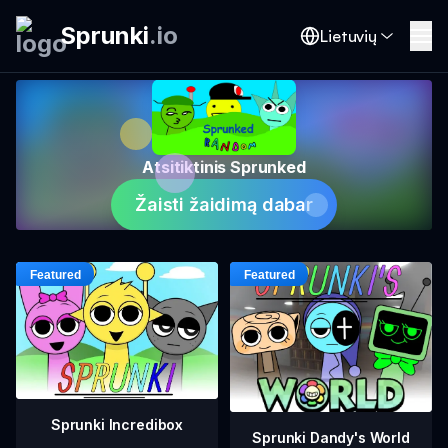
Sprunki
.
io
Lietuvių
Atsitiktinis Sprunked
Žaisti žaidimą dabar
Sprunki Incredibox
Sprunki Dandy's World