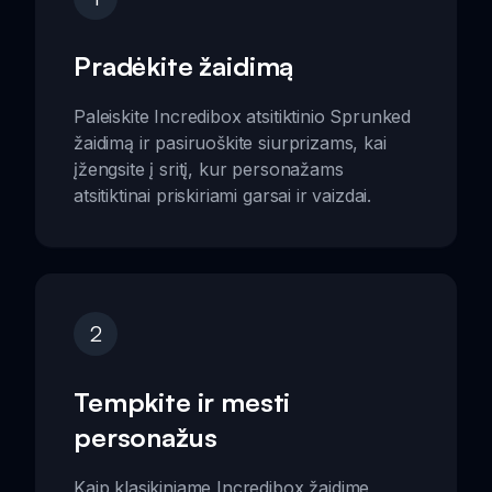
Pradėkite žaidimą
Paleiskite Incredibox atsitiktinio Sprunked
žaidimą ir pasiruoškite siurprizams, kai
įžengsite į sritį, kur personažams
atsitiktinai priskiriami garsai ir vaizdai.
2
Tempkite ir mesti
personažus
Kaip klasikiniame Incredibox žaidime,