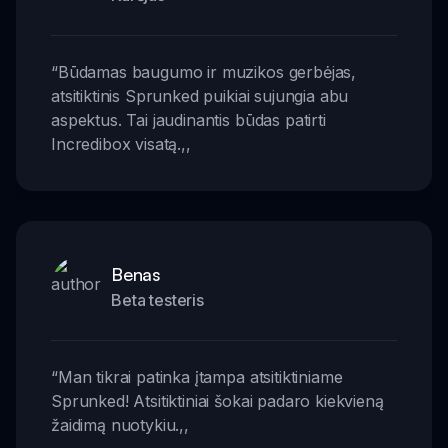
“
Būdamas baugumo ir muzikos gerbėjas,
atsitiktinis Sprunked puikiai sujungia abu
aspektus. Tai jaudinantis būdas patirti
Incredibox visatą.
,,
Benas
Beta testeris
“
Man tikrai patinka įtampa atsitiktiniame
Sprunked! Atsitiktiniai šokai padaro kiekvieną
žaidimą nuotykiu.
,,