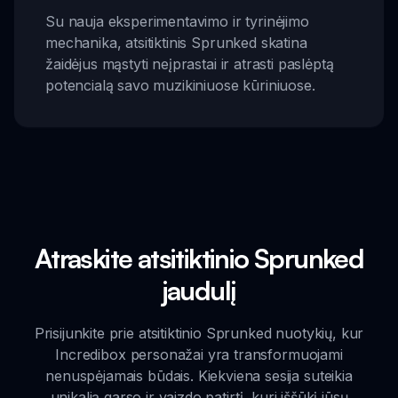
Su nauja eksperimentavimo ir tyrinėjimo
mechanika, atsitiktinis Sprunked skatina
žaidėjus mąstyti neįprastai ir atrasti paslėptą
potencialą savo muzikiniuose kūriniuose.
Atraskite atsitiktinio Sprunked
jaudulį
Prisijunkite prie atsitiktinio Sprunked nuotykių, kur
Incredibox personažai yra transformuojami
nenuspėjamais būdais. Kiekviena sesija suteikia
unikalią garso ir vaizdo patirtį, kuri iššūkį jūsų