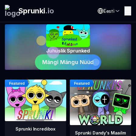
Sprunki
.
io
Eesti
Juhuslik Sprunked
Mängi Mängu Nüüd
Sprunki Incredibox
Sprunki Dandy's Maailm