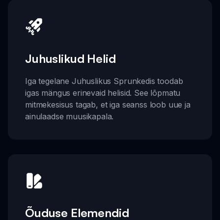
Juhuslikud Helid
Iga tegelane Juhuslikus Sprunkedis toodab
igas mängus erinevaid helisid. See lõpmatu
mitmekesisus tagab, et iga seanss loob uue ja
ainulaadse muusikapala.
Õuduse Elemendid