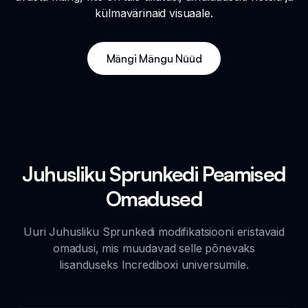
külmavärinaid visuaale.
Mängi Mängu Nüüd
Juhusliku Sprunkedi Peamised
Omadused
Uuri Juhusliku Sprunkedi modifikatsiooni eristavaid
omadusi, mis muudavad selle põnevaks
lisanduseks Incrediboxi universumile.