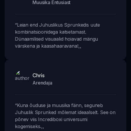
Muusika Entusiast
“
Leian end Juhuslikus Sprunkedis uute
kombinatsioonidega katsetamast.
Dünaamilised visuaalid hoiavad mängu
värskena ja kaasahaaravana!
,,
Chris
Arendaja
“
Kuna õuduse ja muusika fänn, seguneb
Juhuslik Sprunked mõlemat ideaalselt. See on
põnev viis Incrediboxi universumi
kogemiseks.
,,