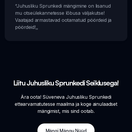
“
Juhusliku Sprunkedi mängimine on lisanud
mu otseülekannetesse lõbusa väljakutse!
Vaatajad armastavad ootamatuid pöördeid ja
pöördeid!
,,
Liitu Juhusliku Sprunkedi Seiklusega!
Ära oota! Süveneva Juhusliku Sprunkedi
ettearvamatutesse maailma ja koge ainulaadset
mängimist, mis sind ootab.
Mängi Mängu Nüüd