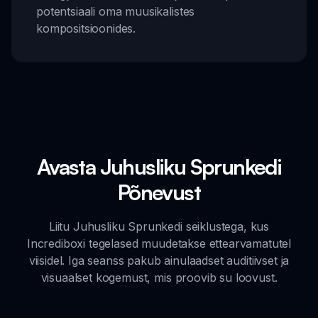
potentsiaali oma muusikalistes
kompositsioonides.
Avasta Juhusliku Sprunkedi
Põnevust
Liitu Juhusliku Sprunkedi seiklustega, kus
Incrediboxi tegelased muudetakse ettearvamatutel
viisidel. Iga seanss pakub ainulaadset auditiivset ja
visuaalset kogemust, mis proovib su loovust.