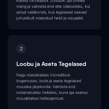
Käivita Incredibox Juhuslik Sprunkedi
mäng ja valmista end ette üllatusteks, kui
astud valdkonda, kus tegelased saavad
juhuslikult määratud helid ja visuaalid.
2
Loobu ja Aseta Tegelased
Nagu klassikalises Incrediboxi
kogemuses, loobi ja aseta tegelased
muusika järjekorda. Valmista end
ootamatuteks helideks, kuna iga seanss
muudetakse helikogemust.