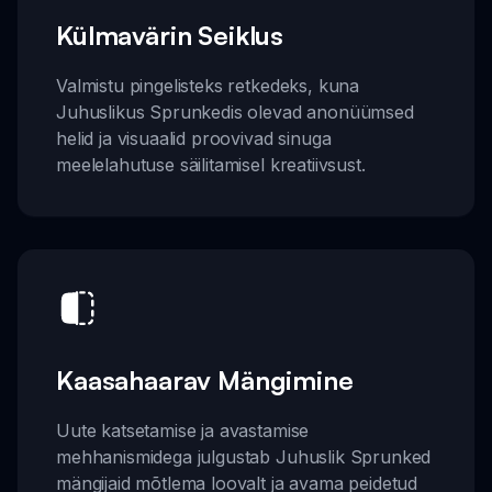
Külmavärin Seiklus
Valmistu pingelisteks retkedeks, kuna
Juhuslikus Sprunkedis olevad anonüümsed
helid ja visuaalid proovivad sinuga
meelelahutuse säilitamisel kreatiivsust.
Kaasahaarav Mängimine
Uute katsetamise ja avastamise
mehhanismidega julgustab Juhuslik Sprunked
mängijaid mõtlema loovalt ja avama peidetud