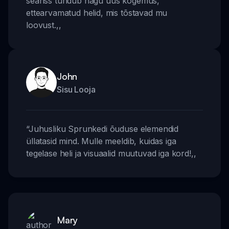
seanss tundub nagu uus kogemus,
ettearvamatud helid, mis tõstavad mu
loovust.
,,
John
Sisu Looja
“
Juhusliku Sprunkedi õuduse elemendid
üllatasid mind. Mulle meeldib, kuidas iga
tegelase heli ja visuaalid muutuvad iga kord!
,,
Mary