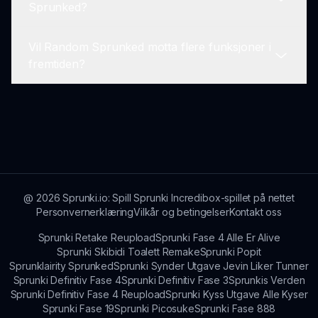
Sprunked?
sammen med andre Random Sprunked-fans og
dele tips, triks og ideer.
Vil Random Sprunked motta flere funksjoner i
Vi setter pris på spillertilbakemeldinger! Du kan
fremtiden?
dele tankene og forslagene dine gjennom våre
fellesskapsfora eller ved å kontakte
supportteamet.
Vi utforsker alltid måter å forbedre Random
Sprunked på. Hold deg oppdatert for eventuelle
oppdateringer som kan legge til nye funksjoner
eller forbedringer!
@
2026
Sprunki.io: Spill Sprunki Incredibox-spillet på nettet
Personvernerklæring
Vilkår og betingelser
Kontakt oss
Sprunki Retake Reupload
Sprunki Fase 4 Alle Er Alive
Sprunki Skibidi Toalett Remake
Sprunki Popit
Sprunklairity Sprunked
Sprunki Synder Utgave Jevin Liker Tunner
Sprunki Definitiv Fase 4
Sprunki Definitiv Fase 3
Sprunkis Verden
Sprunki Definitiv Fase 4 Reupload
Sprunki Kyss Utgave Alle Kyser
Sprunki Fase 19
Sprunki Picosuke
Sprunki Fase 888