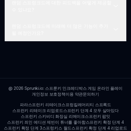
랜덤 스프렁크드에 대한 피드백을 어떻게 제공할
네! sprunki.io를 방문하면 다른 랜덤 스프렁크드 팬
수 있나요?
들과 연결하고 팁, 요령, 아이디어를 공유할 수 있습
니다.
랜덤 스프렁크드에 미래에 더 많은 기능이 추가
플레이어의 피드백을 매우 소중하게 생각합니다! 커
될 예정인가요?
뮤니티 포럼을 통해 생각과 제안을 공유하거나 지원
팀에 연락하실 수 있습니다.
우리는 항상 랜덤 스프렁크드를 향상시키기 위한 방
법을 모색하고 있습니다. 새로운 기능이나 개선 사항
에 대한 업데이트를 주목하세요!
@
2026
Sprunki.io: 스프룬키 인크레디박스 게임 온라인 플레이
개인정보 보호정책
이용 약관
문의하기
파라스프런키 리테이크
스프렁킬레어리티 스프록드
스프런키 리테이크 리업로드
스프런키 단계 4 모두 살아있다
스프런키 스키비디 화장실 리메이크
스프런키 팝잇
스프런키 죄인 에디션 제빈이 튜너를 좋아함
스프런키 확정 단계 4
스프런키 확정 단계 3
스프렁키스 월드
스프런키 확정 단계 4 리업로드