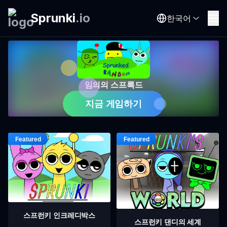
Sprunki
.
io
한국어
임의의 스프록드
지금 게임하기
스프런키 인크레디박스
스프런키 댄디의 세계