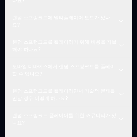
나요?
가 없을 수 있지만, 끝없는 무작위화는 매 게임 세션
을 신선하고 새롭게 만드는 것을 보장합니다.
랜덤 스프렁크드에 멀티플레이어 모드가 있나
예! 우리는 게이머들이 소셜 미디어에서 랜덤 스프렁
요?
크드 경험을 공유하여 커뮤니티 참여와 창의력을 높
이도록 권장합니다.
랜덤 스프렁크드를 플레이하기 위해 비용을 지불
현재 랜덤 스프렁크드는 싱글 플레이어 게임플레이
해야 하나요?
를 중심으로 하여 플레이어가 자신의 음악적 창의성
을 개별적으로 탐험할 수 있게 합니다.
모바일 디바이스에서 랜덤 스프렁크드를 플레이
랜덤 스프렁크드는 무료로 제공됩니다. 구매나 구독
할 수 있나요?
없이 전체 경험을 즐길 수 있습니다.
랜덤 스프렁크드를 플레이하면서 기술적 문제를
현재 랜덤 스프렁크드는 PC에서 가장 잘 플레이 할
만날 경우 어떻게 하나요?
수 있습니다. 모바일 지원은 향후 업데이트에서 탐색
될 수 있습니다.
랜덤 스프렁크드 플레이어를 위한 커뮤니티가 있
문제가 발생하면 브라우저가 최신 상태인지 확인하
나요?
고, sprunki.io 지원 섹션에서 문제 해결 팁을 확인하
세요.