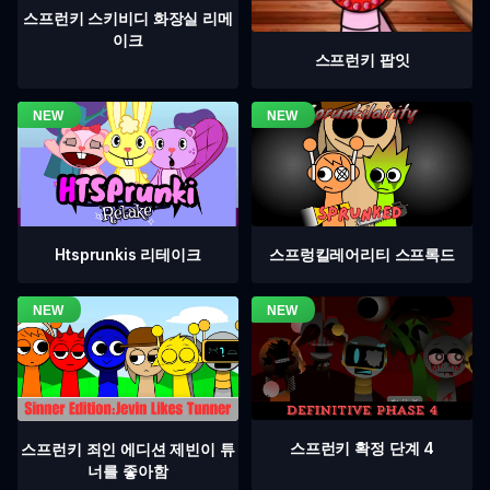
스프런키 스키비디 화장실 리메
이크
스프런키 팝잇
Htsprunkis 리테이크
스프렁킬레어리티 스프록드
스프런키 확정 단계 4
스프런키 죄인 에디션 제빈이 튜
너를 좋아함