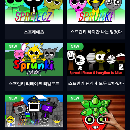
스프런키 하지만 나는 망쳤다
스프레예츠
스프런키 단계 4 모두 살아있다
스프런키 리테이크 리업로드