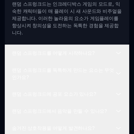
랜덤 스프렁크드는 인크레디박스 게임의 모드로, 익
숙한 캐릭터들이 매 플레이 시 새 사운드와 비주얼을
제공합니다. 이러한 놀라움의 요소가 게임플레이를
향상시켜 창의성을 도전하는 독특한 경험을 제공합
니다.
랜덤 스프렁크드를 어떻게 시작하나요?
랜덤 스프렁크드를 독특하게 만드는 요소는 무엇
랜덤 스프렁크드를 시작하려면 게임을 실행하면 됩
인가요?
니다. 매번 새로운 도전을 제공하는 무작위 캐릭터로
반갑게 맞이할 것입니다.
랜덤 스프렁크드에 공포 요소가 있나요?
랜덤 스프렁크드는 예측할 수 없는 오디오와 비주얼
요소로 두드러집니다. 각 게임플레이 세션은 다른 경
랜덤 스프렁크드에서 음악을 만들 수 있나요?
험을 제공하여 스릴과 몰입감을 줍니다.
네, 랜덤 스프렁크드는 점프 스케어와 섬뜩한 음향
효과를 포함하여 게임의 분위기를 증대시킵니다. 장
숨겨진 상호작용을 어떻게 발견하나요?
르 팬들에게 매력적인 경험을 제공합니다.
물론입니다! 캐릭터를 설정한 후 드래그 및 드롭하여