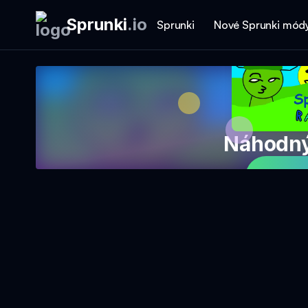
Sprunki
.
io
Sprunki
Nové Sprunki mód
Náhodný
Hrajt