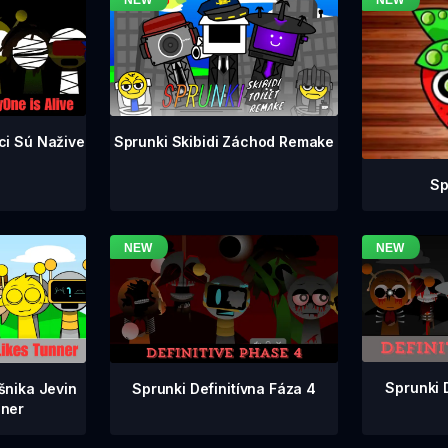
ci Sú Nažive
Sprunki Skibidi Záchod Remake
Sp
Sprunki 
Sprunki Definitívna Fáza 4
šnika Jevin
ner