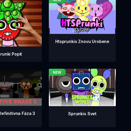
Htsprunkis Znovu Urobene
runki Popit
Definitívna Fáza 3
Sprunkis Svet