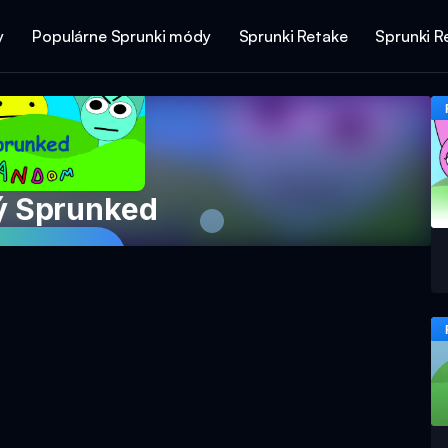
y
Populárne Sprunki módy
Sprunki Retake
Sprunki R
 Sprunked
e hru teraz