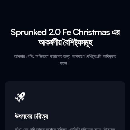
Sprunked 2.0 Fe Christmas এর
আকর্ষণীয় বৈশিষ্ট্যসমূহ
আপনার গেমিং অভিজ্ঞতা বাড়ানোর জন্য অসাধারণ বৈশিষ্ট্যগুলি আবিষ্কার
করুন।
উৎসবের চরিত্র
কাঁথা এবং ছুটি জামায় কাপড়ে সজ্জিত, প্রতিটি চরিত্রের সাথে মৌসুমের