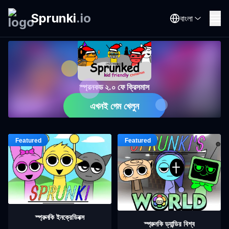
Sprunki
.
io
বাংলা
স্প্রনকড ২.০ ফে ক্রিসমাস
এখনই গেম খেলুন
স্প্রুনকি ইনক্রেডিবক্স
স্প্রুনকি ড্যান্ডির বিশ্ব