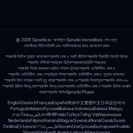
Sprunked মডগুলির পিছনের ধারণাগুলি প্রায়শই বিভিন্ন থিম এবং
সাংস্কৃতিক ইভেন্ট দ্বারা অনুপ্রাণিত হয়, খেলোয়াড়দের সঙ্গীত তৈরি করার
সময় তাদের কল্পনাকে বিশৃঙ্খল করতে মজা এবং সৃজনশীলতাকে সংহত
করে।
@
2026
Sprunki.io: অনলাইনে Sprunki Incredibox গেম খেলুন
গোপনীয়তা নীতি
শর্তাবলী এবং শর্তাদি
আমাদের সাথে যোগাযোগ করুন
স্প্রুনকি রিটেক পুনরায় আপলোড
স্প্রুনকি ফেজ ৪ সবাই জীবিত
স্প্রুনকি স্কিবিদি টয়লেট রিমেক
স্প্রুনকি পপিট
হটস্প্রঙ্কিস রিটেক
স্প্রুনকলায়ারিটি স্প্রঙ্কড
স্প্রুনকি সিনার সংস্করণ জেভিন লাইকস ট্যুনার
স্প্রুনকি ডেফিনিটিভ ফেজ ৪
স্প্রুনকি ডেফিনিটিভ ফেজ ৩
স্প্রঙ্কিস বিশ্ব
স্প্রুনকি ডেফিনিটিভ ফেজ ৪ পুনরায় আপলোড
স্প্রুনকি কিস সংস্করণ সবাই চুমু খাচ্ছে
স্প্রুনকি ফেজ ১৯
স্প্রুনকি পিকোসুকে
স্প্রুনকি ফেজ ৮৮৮
স্প্রুনকি রিটেক কিন্তু মহৎ
স্প্রুনকি কিন্তু ভাঙা
স্প্রুনকি ডেফিনিটিভ ফেজ ৮
স্প্রুনকি রিটেক ডেলাক্স
প্যারাস্প্রুনকি রিটেক
Sprunki Phase
English
Deutsch
Français
Español
简体中文
繁體中文
日本語
한국어
Português
Italiano
Русский
Bahasa Indonesia
Bahasa Melayu
ภาษาไทย
بالعربية
বাংলা
हिन्दी
Polski
Türkçe
Tiếng Việt
Українська
Nederlands
Filipino
Română
Magyar
Svenska
Norsk
Dansk
Suomi
Čeština
Ελληνικά
עברית
فارسی
Slovenčina
Српски
Български
Hrvatski
Slovenščina
Eesti
Latviešu
Lietuvių
Македонски