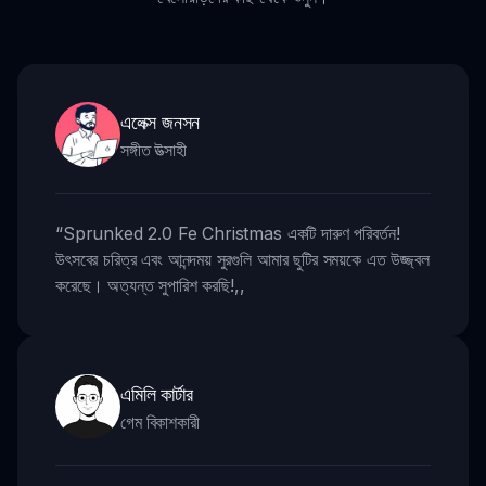
এলেক্স জনসন
সঙ্গীত উত্সাহী
“
Sprunked 2.0 Fe Christmas একটি দারুণ পরিবর্তন!
উৎসবের চরিত্র এবং আনন্দময় সুরগুলি আমার ছুটির সময়কে এত উজ্জ্বল
করেছে। অত্যন্ত সুপারিশ করছি!
,,
এমিলি কার্টার
গেম বিকাশকারী