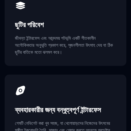
ছুটির পরিবেশ
জীবন্ত ইন্টারফেস এবং আনন্দময় পটভূমি একটি শীতকালীন
অলৌকিকতার অনুভূতি প্রকাশ করে, সৃজনশীলতা উৎসাহ দেয় যা ঠিক
ছুটির বাতিকে মতো ঝলমল করে।
ব্যবহারকারীর জন্য বন্ধুত্বপূর্ণ ইন্টারফেস
গেমটি নেভিগেট করা খুব সহজ, যা খেলোয়াড়দের নিজেদের উৎসবের
সঙ্গীত টুকরোগুলি তৈরি, সাজান এবং শেয়ার করতে ন্যূনতম প্রচেষ্টার