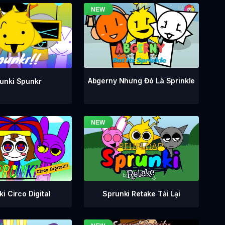
Abgerny Nhưng Đó Là Sprinkle
unki Spunkr
i Circo Digital
Sprunki Retake Tải Lại