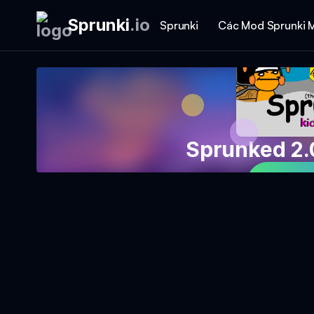
Sprunki
.
io
Sprunki
Các Mod Sprunki 
Sprunked 2.
Chơi 