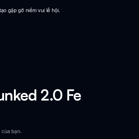
o gặp gỡ niềm vui lễ hội.
unked 2.0 Fe
 của bạn.