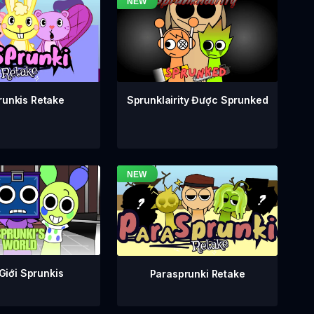
runkis Retake
Sprunklairity Được Sprunked
Giới Sprunkis
Parasprunki Retake