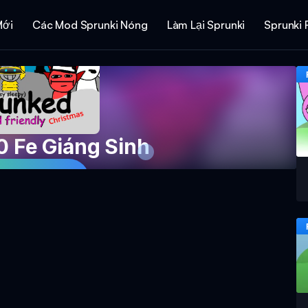
Mới
Các Mod Sprunki Nóng
Làm Lại Sprunki
Sprunki 
0 Fe Giáng Sinh
Game Ngay