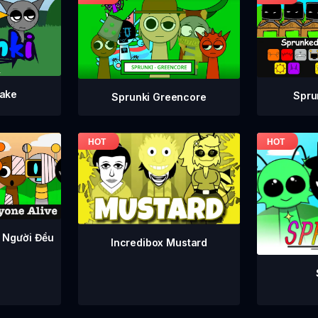
take
Spru
Sprunki Greencore
 Người Đều
Incredibox Mustard