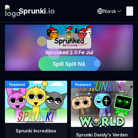
Sprunki
.
io
Norsk
Sprunked 2.0 Fe Jul
Spill Spill Nå
Sprunki Incredibox
Sprunki Dandy's Verden