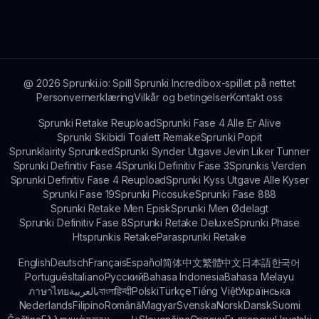
inspirert av ulike temaer og kulturelle hendelser,
som integrerer moro og kreativitet for å fengsle
spillernes fantasi mens de lager musikk.
@
2026
Sprunki.io: Spill Sprunki Incredibox-spillet på nettet
Personvernerklæring
Vilkår og betingelser
Kontakt oss
Sprunki Retake Reupload
Sprunki Fase 4 Alle Er Alive
Sprunki Skibidi Toalett Remake
Sprunki Popit
Sprunklairity Sprunked
Sprunki Synder Utgave Jevin Liker Tunner
Sprunki Definitiv Fase 4
Sprunki Definitiv Fase 3
Sprunkis Verden
Sprunki Definitiv Fase 4 Reupload
Sprunki Kyss Utgave Alle Kyser
Sprunki Fase 19
Sprunki Picosuke
Sprunki Fase 888
Sprunki Retake Men Episk
Sprunki Men Ødelagt
Sprunki Definitiv Fase 8
Sprunki Retake Deluxe
Sprunki Phase
Htsprunkis Retake
Parasprunki Retake
English
Deutsch
Français
Español
简体中文
繁體中文
日本語
한국어
Português
Italiano
Русский
Bahasa Indonesia
Bahasa Melayu
ภาษาไทย
بالعربية
বাংলা
हिन्दी
Polski
Türkçe
Tiếng Việt
Українська
Nederlands
Filipino
Română
Magyar
Svenska
Norsk
Dansk
Suomi