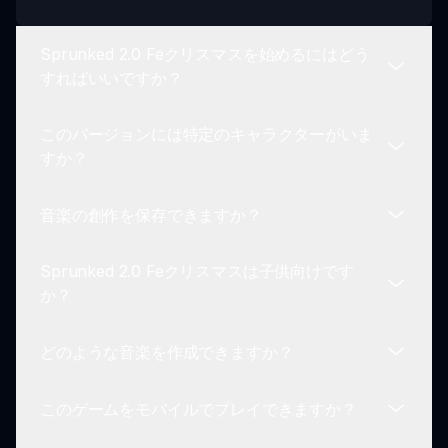
Sprunked 2.0 Feクリスマスを始めるにはどう
すればいいですか？
このバージョンには特定のキャラクターがいま
始めるには、お気に入りのホリデーキャラクターを
すか？
選び、そのループを配置し、簡単なドラッグアンド
ドロップインターフェースを使用してユニークな祝
音楽の創作を保存できますか？
祭のトラックを作成します。
はい、Sprunked 2.0 Feクリスマスにはユニークな
ホリデーをテーマにしたキャラクターが登場し、祝
Sprunked 2.0 Feクリスマスは子供向けです
祭の音楽制作体験を高めるユニークなサウンドルー
もちろんです！祝祭のトラックの作成が完了した
か？
プを提供します。
ら、簡単に保存して友達やSprunkedコミュニティ
と共有できます。
どのような音楽を作成できますか？
はい、このゲームはすべての年齢層に適しており、
創造性を促進し、特にホリデーシーズン中の音楽制
このゲームをモバイルでプレイできますか？
作を楽しむための楽しい方法を提供します。
さまざまなキャラクターのループを混ぜ合わせるこ
とで、楽しいメロディ、穏やかなハーモニー、活気