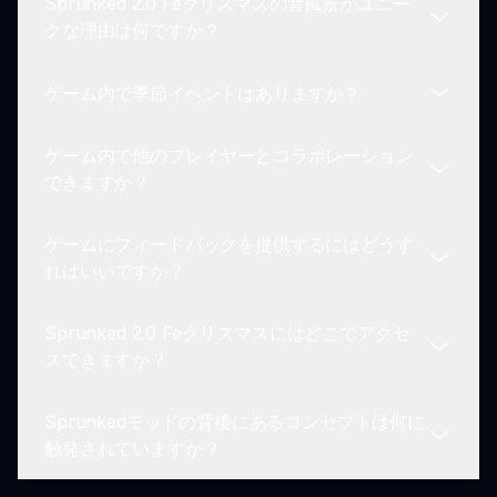
Sprunked 2.0 Feクリスマスの音風景がユニー
レイできるため、すべての人がアクセス可能です。
トラックのためにサウンドループを混ぜたり配置し
クな理由は何ですか？
たりできるため、ゲームメカニクス内で多くのカス
タマイズと創造性が可能です。
ゲーム内で季節イベントはありますか？
音風景は喜びを呼び起こし、ホリデーシーズンを祝
うことを目的として設計されており、明るいチャイ
ゲーム内で他のプレイヤーとコラボレーション
ムと柔らかい音を美しく混ぜ込んでいます。
はい！Sprunked 2.0 Feクリスマスでは、ホリデー
できますか？
のテーマに基づいた魅力的な体験を生み出す特別な
季節イベントや更新が行われることがあります。
ゲームにフィードバックを提供するにはどうす
現在、Sprunked 2.0 Feクリスマスはリアルタイム
ればいいですか？
のコラボレーションをサポートしていませんが、作
品を友達やコミュニティと共有したりリミックスす
Sprunked 2.0 Feクリスマスにはどこでアクセ
ることができます。
プレイヤーはコミュニティフォーラムまたは
スできますか？
Sprunkedウェブサイトを通じて開発者に直接フィ
ードバックを送信することができ、改善や提案につ
Sprunkedモッドの背後にあるコンセプトは何に
ながります。
sprunki.ioを通じてゲームにアクセスでき、すぐに
触発されていますか？
ホリデー音楽の冒険を始められます！