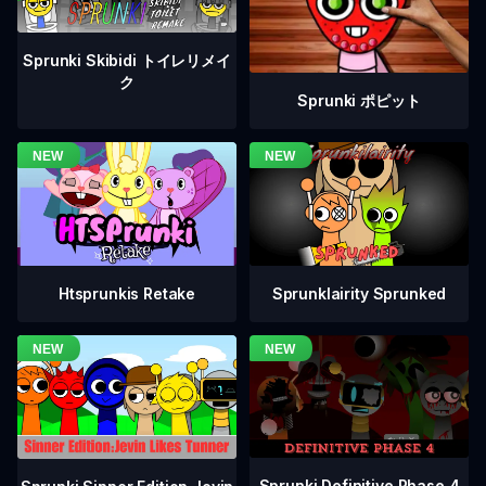
Sprunki Skibidi トイレリメイ
ク
Sprunki ポピット
Htsprunkis Retake
Sprunklairity Sprunked
Sprunki Definitive Phase 4