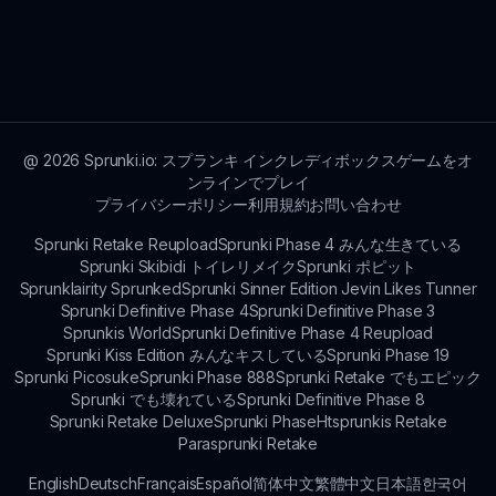
Sprunkedモッドのコンセプトは、さまざまなテー
マや文化イベントに触発されており、プレイヤーの
想像力を引きつけながら音楽を作る楽しさと創造性
を統合しています。
@
2026
Sprunki.io: スプランキ インクレディボックスゲームをオ
ンラインでプレイ
プライバシーポリシー
利用規約
お問い合わせ
Sprunki Retake Reupload
Sprunki Phase 4 みんな生きている
Sprunki Skibidi トイレリメイク
Sprunki ポピット
Sprunklairity Sprunked
Sprunki Sinner Edition Jevin Likes Tunner
Sprunki Definitive Phase 4
Sprunki Definitive Phase 3
Sprunkis World
Sprunki Definitive Phase 4 Reupload
Sprunki Kiss Edition みんなキスしている
Sprunki Phase 19
Sprunki Picosuke
Sprunki Phase 888
Sprunki Retake でもエピック
Sprunki でも壊れている
Sprunki Definitive Phase 8
Sprunki Retake Deluxe
Sprunki Phase
Htsprunkis Retake
Parasprunki Retake
English
Deutsch
Français
Español
简体中文
繁體中文
日本語
한국어