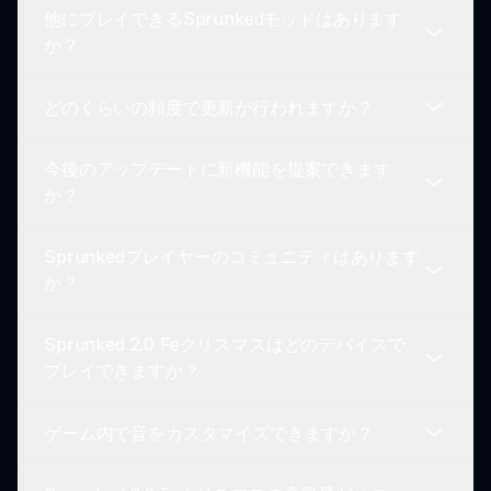
他にプレイできるSprunkedモッドはあります
あるリズムなど、さまざまな祝祭音楽スタイルを作
Sprunked 2.0 Feクリスマスは主にウェブプレイ用
か？
成できます。
に設計されています。最高の体験を楽しむには、ブ
ラウザを通じてアクセスすることをお勧めします。
どのくらいの頻度で更新が行われますか？
はい！さまざまな他のSprunkedモッドがあり、そ
れぞれがユニークな特徴と体験を提供して音楽制作
今後のアップデートに新機能を提案できます
の冒険を豊かにします。
機能を向上させ、新しいキャラクター、サウンド、
か？
ゲームプレイオプションを導入するために、定期的
に更新が行われます。
Sprunkedプレイヤーのコミュニティはあります
もちろんです！開発者はプレイヤーフィードバック
か？
や新機能の提案を歓迎しており、すべての人にとっ
てSprunked体験を向上させます。
Sprunked 2.0 Feクリスマスはどのデバイスで
はい、Sprunkedコミュニティが活発で、プレイヤ
プレイできますか？
ーが音楽やヒントを共有したり、Sprunked 2.0 Fe
クリスマスを含むお気に入りのモッドについて話し
ゲーム内で音をカスタマイズできますか？
合ったりします。
Sprunked 2.0 Feクリスマスは、インターネットア
クセスとウェブブラウザを持つ任意のデバイスでプ