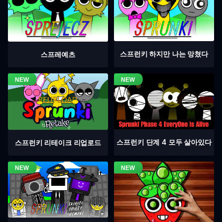
스프런키 하지만 나는 망쳤다
스프레예츠
스프런키 단계 4 모두 살아있다
스프런키 리테이크 리업로드