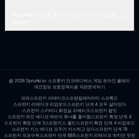
웹사이트를 통해 개발자에게 직접 피드백을 보낼 수
있어 개선 및 제안을 가능하게 합니다.
Sprunked 모드를 위한 개념은 무엇에서 영감을
sprunki.io를 통해 게임에 접근하여 즉시 휴일 음악
받나요?
모험을 시작하세요!
Sprunked 모드를 위한 개념은 종종 다양한 주제와
문화적 이벤트에서 영감을 받아 제작되고, 재미와 창
의력을 통합하여 플레이어의 상상력을 사로잡는 음
악을 만들어냅니다.
@
2026
Sprunki.io: 스프룬키 인크레디박스 게임 온라인 플레이
개인정보 보호정책
이용 약관
문의하기
파라스프런키 리테이크
스프렁킬레어리티 스프록드
스프런키 리테이크 리업로드
스프런키 단계 4 모두 살아있다
스프런키 스키비디 화장실 리메이크
스프런키 팝잇
스프런키 죄인 에디션 제빈이 튜너를 좋아함
스프런키 확정 단계 4
스프런키 확정 단계 3
스프렁키스 월드
스프런키 확정 단계 4 리업로드
스프런키 키스 에디션 모두가 키스하고 있다
스프런키 단계 19
스프런키 피코수케
스프런키 단계 888
스프런키 리테이크 하지만 멋진