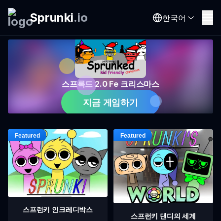
Sprunki
.
io
한국어
스프록드 2.0 Fe 크리스마스
지금 게임하기
스프런키 인크레디박스
스프런키 댄디의 세계