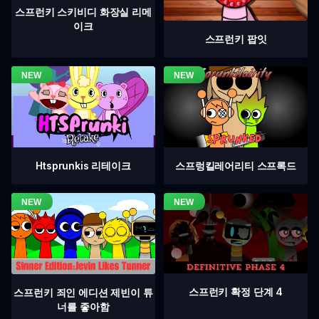
스프런키 스키비디 화장실 리메
이크
스프런키 팝잇
Htsprunkis 리테이크
스프렁킬레어리티 스프록드
스프런키 확정 단계 4
스프런키 죄인 에디션 제빈이 튜
너를 좋아함