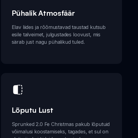
Pühalik Atmosfäär
Elav liides ja rõõmustavad taustad kutsub
esile talveimet, julgustades loovust, mis
särab just nagu pühalikud tuled.
Lõputu Lust
Sprunked 2.0 Fe Christmas pakub lõputuid
võimalusi koostamiseks, tagades, et sul on