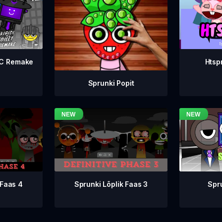
WC Remake
Htsp
Sprunki Popit
Sprunki Lõplik Faas 3
 Faas 4
Spr