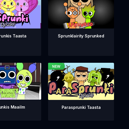
runkis Taasta
Sprunklairity Sprunked
unkis Maailm
Parasprunki Taasta