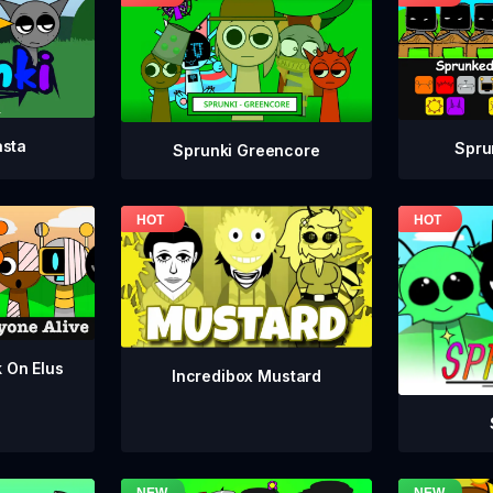
asta
Spru
Sprunki Greencore
k On Elus
Incredibox Mustard