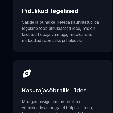
Pidulikud Tegelased
Sallide ja pühalike riietega kaunistatud iga
tegelane toob ainulaadsed lood, mis on
täidetud hooaja vaimuga, muutes sinu
meloodiad rõõmsaks ja heledaks.
Kasutajasõbralik Liides
Mängus navigeerimine on lihtne,
võimaldades mängijatel hõlpsasti luua,