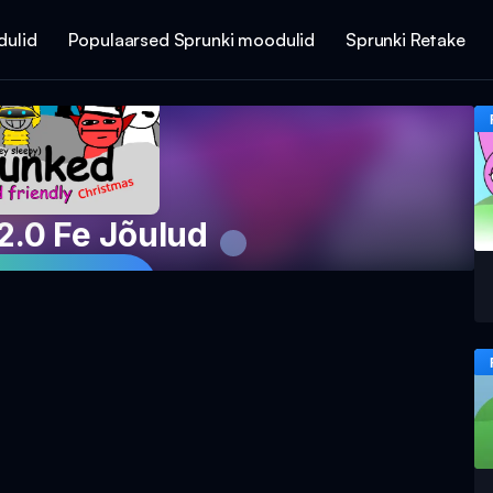
dulid
Populaarsed Sprunki moodulid
Sprunki Retake
2.0 Fe Jõulud
Mängu Nüüd