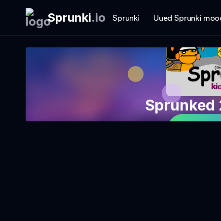
Sprunki
.
io
Sprunki
Uued Sprunki moo
Sprunked 
Mängi 