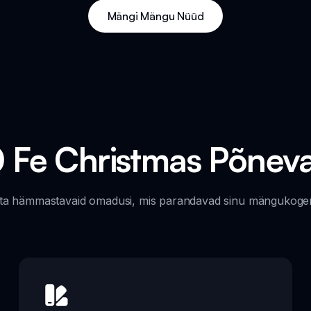
Mängi Mängu Nüüd
0 Fe Christmas Põne
ta hämmastavaid omadusi, mis parandavad sinu mängukoge