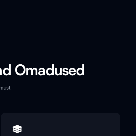
vad Omadused
must.