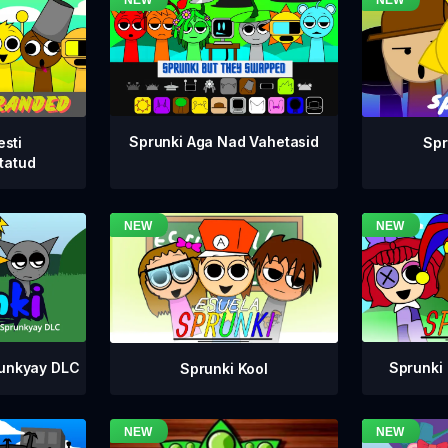
Sprunki Aga Nad Vahetasid
esti
Spr
tatud
runkyay DLC
Sprunki 
Sprunki Kool