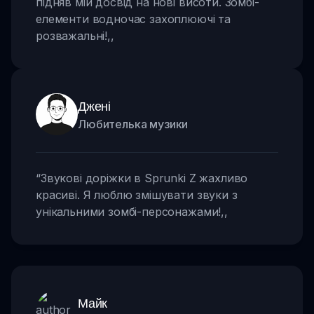
підняв мій досвід на нові висоти. Зомбі-
елементи водночас захоплюючі та
розважальні!
,,
Джені
Любителька музики
“
Звукові доріжки в Sprunki Z жахливо
красиві. Я люблю змішувати звуки з
унікальними зомбі-персонажами!
,,
Майк