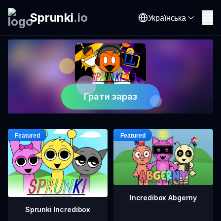
Sprunki
.
io
Українська
Грати зараз
Incredibox Abgerny
Sprunki Incredibox