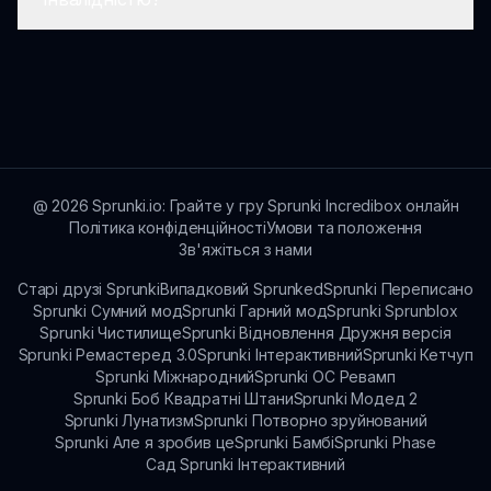
через форуми та групи в соціальних
мережах, присвячені Sprunki Z, щоб ділитися
досвідом, порадами та рекомендаціями.
Розробники постійно працюють над
покращенням функцій доступності, щоб усі
гравці могли насолоджуватись Sprunki Z.
@
2026
Sprunki.io: Грайте у гру Sprunki Incredibox онлайн
Політика конфіденційності
Умови та положення
Зв'яжіться з нами
Старі друзі Sprunki
Випадковий Sprunked
Sprunki Переписано
Sprunki Сумний мод
Sprunki Гарний мод
Sprunki Sprunblox
Sprunki Чистилище
Sprunki Відновлення Дружня версія
Sprunki Ремастеред 3.0
Sprunki Інтерактивний
Sprunki Кетчуп
Sprunki Міжнародний
Sprunki OC Ревамп
Sprunki Боб Квадратні Штани
Sprunki Модед 2
Sprunki Лунатизм
Sprunki Потворно зруйнований
Sprunki Але я зробив це
Sprunki Бамбі
Sprunki Phase
Сад Sprunki Інтерактивний