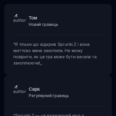
Том
Новий гравець
“
Я тільки що відкрив Sprunki Z і вона
миттєво мене захопила. Не можу
повірити, як ця гра може бути весела та
захоплююча!
,,
Сара
Регулярний гравець
“
Sprunki Z — це вражаючий мод з