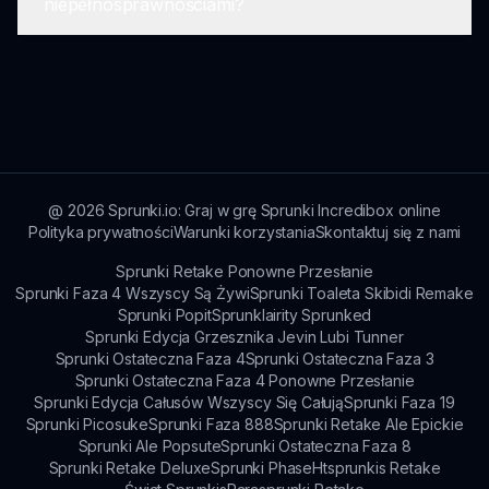
niepełnosprawnościami?
fora i grupy społecznościowe poświęcone
Sprunki Z, aby dzielić się doświadczeniami,
wskazówkami i poradami.
Deweloperzy nieustannie pracują nad
udoskonaleniem funkcji dostępności, aby
zapewnić, że wszyscy gracze mogą cieszyć się
Sprunki Z.
@
2026
Sprunki.io: Graj w grę Sprunki Incredibox online
Polityka prywatności
Warunki korzystania
Skontaktuj się z nami
Sprunki Retake Ponowne Przesłanie
Sprunki Faza 4 Wszyscy Są Żywi
Sprunki Toaleta Skibidi Remake
Sprunki Popit
Sprunklairity Sprunked
Sprunki Edycja Grzesznika Jevin Lubi Tunner
Sprunki Ostateczna Faza 4
Sprunki Ostateczna Faza 3
Sprunki Ostateczna Faza 4 Ponowne Przesłanie
Sprunki Edycja Całusów Wszyscy Się Całują
Sprunki Faza 19
Sprunki Picosuke
Sprunki Faza 888
Sprunki Retake Ale Epickie
Sprunki Ale Popsute
Sprunki Ostateczna Faza 8
Sprunki Retake Deluxe
Sprunki Phase
Htsprunkis Retake