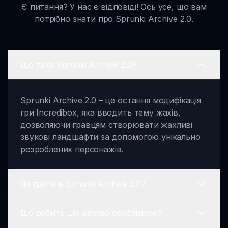
Є питання? У нас є відповіді! Ось усе, що вам
потрібно знати про Sprunki Archive 2.0.
Що таке Sprunki Archive 2.0?
Sprunki Archive 2.0 – це остання модифікація
гри Incredibox, яка вводить тему жахів,
дозволяючи гравцям створювати жахливі
звукові ландшафти за допомогою унікально
розроблених персонажів.
Як грати в Sprunki Archive 2.0?
Що робить цю версію особливою?
Щоб грати, виберіть своїх персонажів,