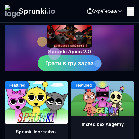
Sprunki
.
io
Українська
Sprunki Архів 2.0
Грати в гру зараз
Incredibox Abgerny
Sprunki Incredibox