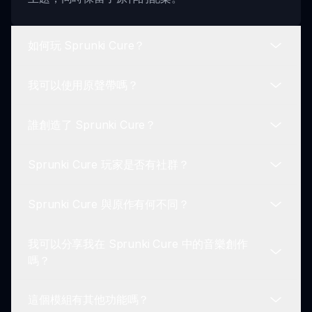
如何玩 Sprunki Cure？
我可以使用原聲帶嗎？
要玩 Sprunki Cure，選擇你最喜愛的帶傷的角色。
然後，拖放他們來編寫音樂曲目，同時體驗強大的復
誰創造了 Sprunki Cure？
甦視覺主題。
是的！Sprunki Cure 保留了原聲帶，讓玩家在沉浸
於新視覺體驗的同時，享受熟悉的旋律。
Sprunki Cure 玩家是否有社群？
Sprunki Cure 是由熱愛原作遊戲的粉絲開發的，他
們希望在保留心愛音頻的同時增強視覺敘事。
Sprunki Cure 與原作有何不同？
絕對有！有活躍的社群和論壇，玩家分享他們的創作
和在 Sprunki Cure 中的經歷，鼓勵合作與創意。
我可以分享我在 Sprunki Cure 中的音樂創作
主要差別在於視覺設計。Sprunki Cure 中的角色展
嗎？
示過去掙扎的痕跡，使遊戲體驗更具層次和情感衝
擊。
這個模組有其他功能嗎？
是的，鼓勵玩家在 Sprunki 社區中分享他們的音樂