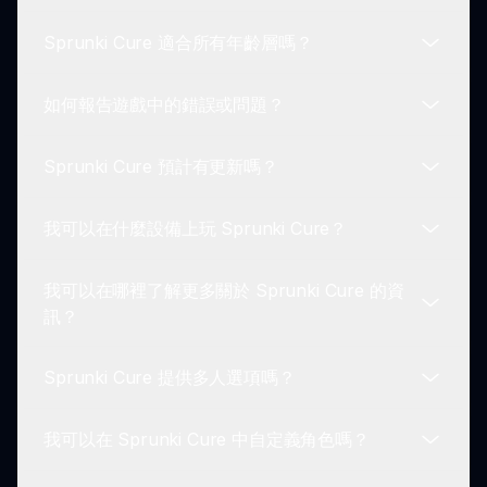
作品，促進與其他粉絲之間的聯結和反饋。
Sprunki Cure 適合所有年齡層嗎？
Sprunki Cure 包括獨特的角色設計、以情感敘事為
重點、保留的聲音以及無縫的用戶界面，以提供流暢
如何報告遊戲中的錯誤或問題？
的遊戲體驗。
是的，Sprunki Cure 設計為家庭友好型，適合所有
年齡層，提供引人入勝的且適當的遊戲體驗。
Sprunki Cure 預計有更新嗎？
鼓勵玩家通過官方 Sprunki 支援渠道報告任何錯誤
或問題，開發團隊會主動處理玩家的反饋。
我可以在什麼設備上玩 Sprunki Cure？
根據社區反饋，Sprunki Cure 的更新計畫確保遊戲
體驗不斷改進，以適應玩家需求。
我可以在哪裡了解更多關於 Sprunki Cure 的資
Sprunki Cure 兼容多種設備，包括PC和移動平台。
訊？
玩家可以根據自己的硬件靈活遊玩。
Sprunki Cure 提供多人選項嗎？
有關 Sprunki Cure 的更多資訊可以在其官方網站
sprunki.io 上找到，玩家還可以找到指南和教程。
我可以在 Sprunki Cure 中自定義角色嗎？
目前，Sprunki Cure 是單人遊戲體驗，但社群功能
允許玩家互動並分享創作。