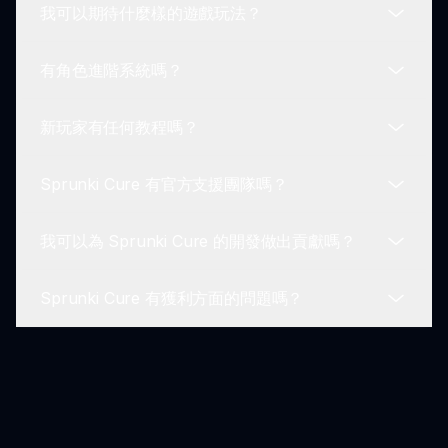
我可以期待什麼樣的遊戲玩法？
Sprunki Cure 中的自定義選擇有限。重點主要放在
展示傷害和韌性的獨特原始設計上。
有角色進階系統嗎？
Sprunki Cure 的遊戲玩法圍繞音樂創作，使用拖放
機制，促進創造力，同時體驗深刻的主題。
新玩家有任何教程嗎？
Sprunki Cure 沒有角色進階系統。相反，它的吸引
力在於圍繞音樂的敘事元素和遊戲機制。
Sprunki Cure 有官方支援團隊嗎？
是的，初學者可以訪問 sprunki.io 上的各種指南和教
程，開始了解 Sprunki Cure 的遊戲和角色互動。
我可以為 Sprunki Cure 的開發做出貢獻嗎？
是的，官方支援團隊可以協助玩家解決遊戲問題，並
回答有關 Sprunki Cure 的查詢。
Sprunki Cure 有獲利方面的問題嗎？
Sprunki 社群經常歡迎玩家的建議和反饋，形成一個
持續改進和發展的協作環境。
Sprunki Cure 通常不會有獲利障礙，讓玩家能夠完
全享受開發者所期望的遊戲體驗。