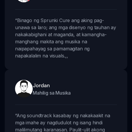
“
Binago ng Sprunki Cure ang aking pag-
unawa sa laro; ang mga disenyo ng tauhan ay
nakakabighani at maganda, at kamangha-
manghang makita ang musika na
naipapahayag sa pamamagitan ng
napakalalim na visuals.
,,
Jordan
Mahilig sa Musika
“
Ang soundtrack kasabay ng nakakaakit na
mga imahe ay nagdudulot ng isang hindi
malilimutang karanasan. Paulit-ulit akong