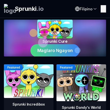
Sprunki
.
io
Filipino
Sprunki Cure
Maglaro Ngayon
Sprunki Incredibox
Sprunki Dandy's World