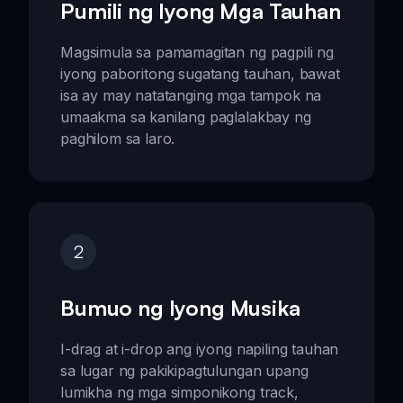
Pumili ng Iyong Mga Tauhan
Magsimula sa pamamagitan ng pagpili ng
iyong paboritong sugatang tauhan, bawat
isa ay may natatanging mga tampok na
umaakma sa kanilang paglalakbay ng
paghilom sa laro.
2
Bumuo ng Iyong Musika
I-drag at i-drop ang iyong napiling tauhan
sa lugar ng pakikipagtulungan upang
lumikha ng mga simponikong track,