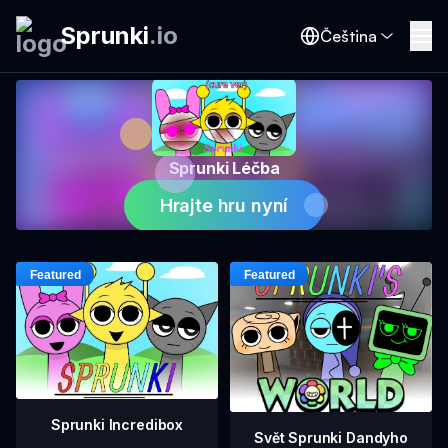
Sprunki
.
io
Čeština
Sprunki Léčba
Hrajte hru nyní
Sprunki Incredibox
Svět Sprunki Dandyho