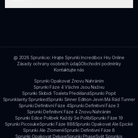
ohledně Sprunki Cure.
vazbu od hráčů, což ji činí spolupráce
prostředím pro pokračující zlepšování a vývoj.
Sprunki Cure je obvykle nabízena bez
monetizačních překážek, což hráčům umožňuje
užít si zážitek tak, jak byl zamýšlen vášnivými
vývojáři.
@
2026
Sprunki.io: Hrajte Sprunki Incredibox Hru Online
Zásady ochrany osobních údajů
Obchodní podmínky
Kontaktujte nás
Sprunki Opakovat Znovu Nahráním
Sprunki Fáze 4 Všichni Jsou Naživu
Sprunki Skibidi Toaleta Předělaná
Sprunki Popit
Sprunklairity Sprunked
Sprunki Sinner Edition Jevin Má Rád Tunner
Sprunki Definitivní Fáze 4
Sprunki Definitivní Fáze 3
Sprunki Definitivní Fáze 4 Znovu Nahráním
Sprunki Edice Polibek Každý Se Políbí
Sprunki Fáze 19
Sprunki Picosuke
Sprunki Fáze 888
Sprunki Opakovat Ale Epické
Sprunki Ale Zlomené
Sprunki Definitivní Fáze 8
Sprunki Opakovat Deluxe
Sprunki Phase
Svět Sprunkis