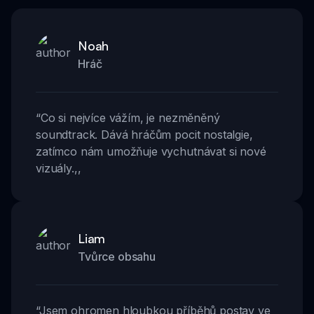
Noah
Hráč
“
Co si nejvíce vážím, je nezměněný
soundtrack. Dává hráčům pocit nostalgie,
zatímco nám umožňuje vychutnávat si nové
vizuály.
,,
Liam
Tvůrce obsahu
“
Jsem ohromen hloubkou příběhů postav ve