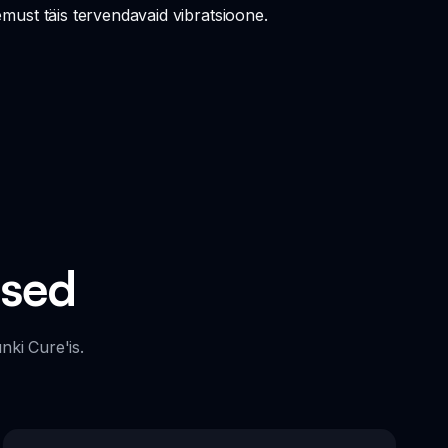
st täis tervendavaid vibratsioone.
used
ki Cure'is.