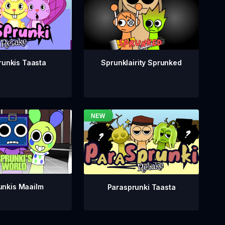
runkis Taasta
Sprunklairity Sprunked
unkis Maailm
Parasprunki Taasta