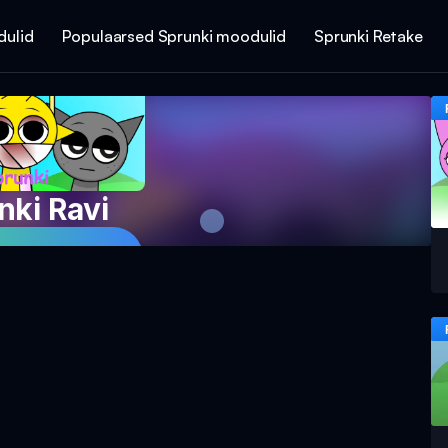
dulid
Populaarsed Sprunki moodulid
Sprunki Retake
nki Ravi
Mängu Nüüd