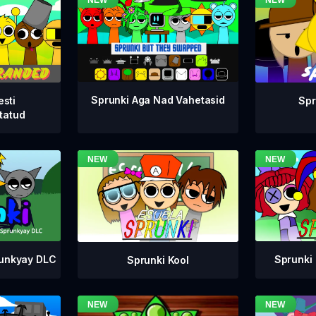
Sprunki Aga Nad Vahetasid
esti
Spr
tatud
runkyay DLC
Sprunki 
Sprunki Kool