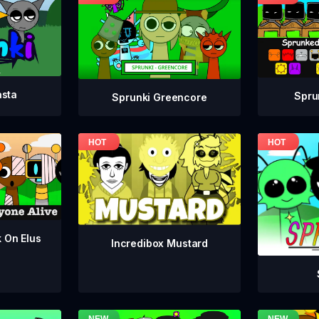
asta
Spru
Sprunki Greencore
k On Elus
Incredibox Mustard