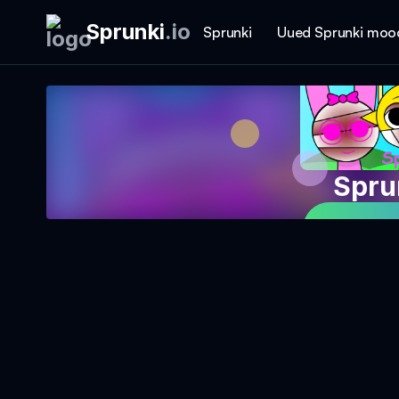
Sprunki
.
io
Sprunki
Uued Sprunki moo
Spru
Mängi 