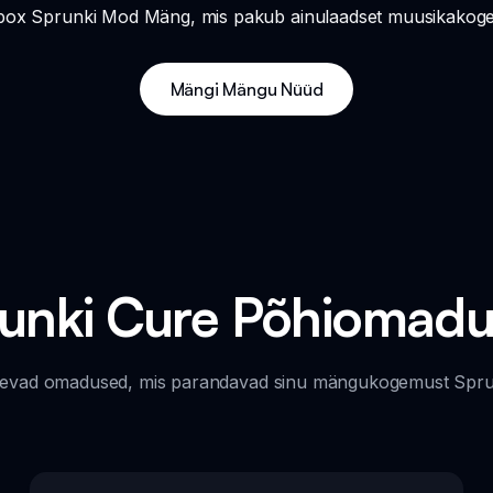
box Sprunki Mod Mäng, mis pakub ainulaadset muusikakogemu
Mängi Mängu Nüüd
unki Cure Põhiomad
nevad omadused, mis parandavad sinu mängukogemust Sprun