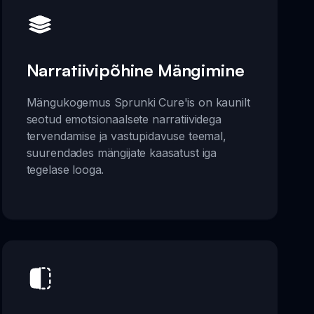
Narratiivipõhine Mängimine
Mängukogemus Sprunki Cure'is on kaunilt
seotud emotsionaalsete narratiividega
tervendamise ja vastupidavuse teemal,
suurendades mängijate kaasatust iga
tegelase looga.