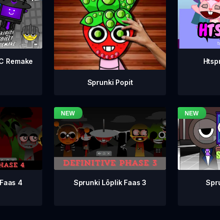
WC Remake
Htsp
Sprunki Popit
Sprunki Lõplik Faas 3
 Faas 4
Spr