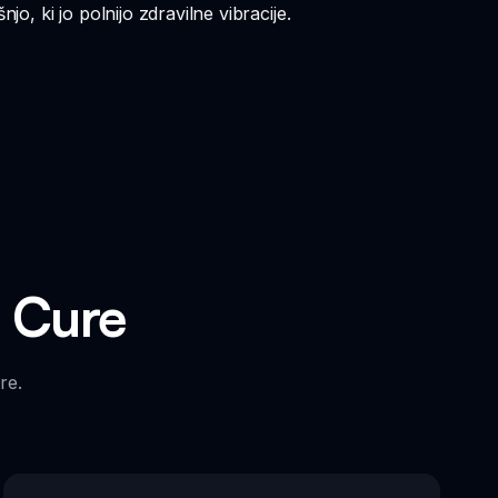
, ki jo polnijo zdravilne vibracije.
i Cure
re.