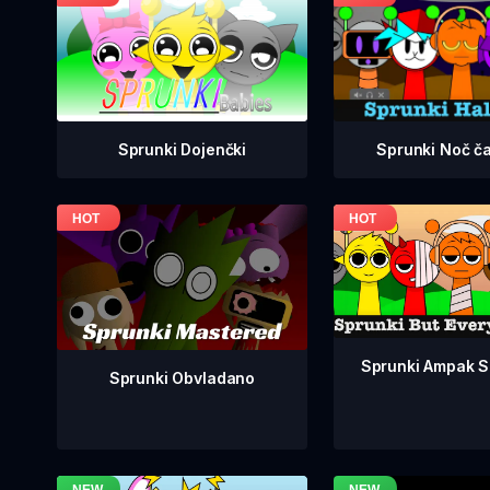
Sprunki Dojenčki
Sprunki Noč č
Sprunki Ampak So
Sprunki Obvladano