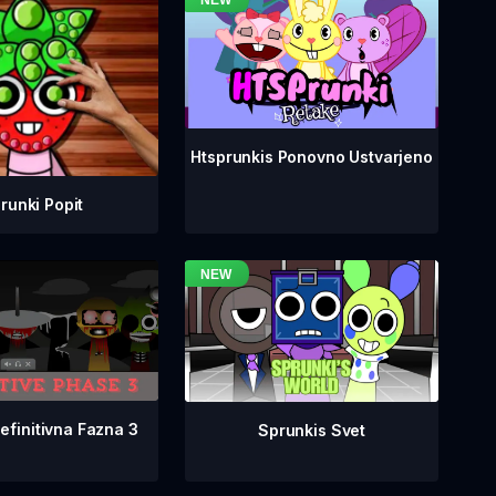
Htsprunkis Ponovno Ustvarjeno
runki Popit
efinitivna Fazna 3
Sprunkis Svet