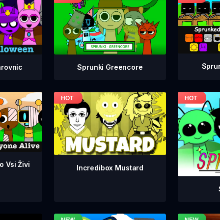
Spru
Sprunki Greencore
arovnic
 Vsi Živi
Incredibox Mustard