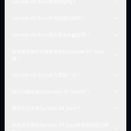
Sprunki All Suns有移動版嗎？
當然。玩家可以將他們的音樂創作與朋友和Sprunki
社區分享。
Sprunki All Suns中有隱藏功能嗎？
目前，Sprunki All Suns主要通過各種設備的瀏覽器
在線提供。
Sprunki All Suns適合所有年齡段嗎？
是的，玩家可以在遊玩時發現隱藏的復活節彩蛋，提
供額外的聲音和效果！
我需要安裝任何東西來遊玩Sprunki All Suns
該遊戲專為各個年齡段的玩家設計，通過音樂促進創
嗎？
造力和樂趣。
Sprunki All Suns多久更新一次？
不需要安裝！只需訪問sprunki.io即可直接在瀏覽器
上開始遊玩Sprunki All Suns。
我可以離線遊玩Sprunki All Suns嗎？
該遊戲會定期更新以精煉功能並引入新元素，保持體
驗的新鮮感。
哪些平台支持Sprunki All Suns？
不幸的是，Sprunki All Suns需要互聯網連接才能遊
玩，因為它是在線托管的。
如果我在遊玩Sprunki All Suns時遇到問題怎麼
Sprunki All Suns可以在任何帶有現代網頁瀏覽器的