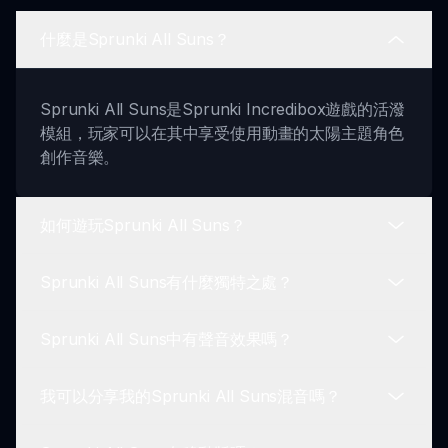
什麼是Sprunki All Suns？
Sprunki All Suns是Sprunki Incredibox遊戲的活潑
模組，玩家可以在其中享受使用動畫的太陽主題角色
創作音樂。
如何遊玩Sprunki All Suns？
Sprunki All Suns有什麼獨特之處？
要遊玩，簡單地選擇你的太陽角色並使用拖放功能創
造你的音樂混合。
Sprunki All Suns中有聲音效果嗎？
這個模組用太陽變體替換了每個角色，提供了與原作
截然不同的遊玩體驗。
我可以分享我的Sprunki All Suns混音嗎？
是的，每個太陽角色引入自己獨特的聲音效果，為你
的混合增添新鮮的節拍和聲音。