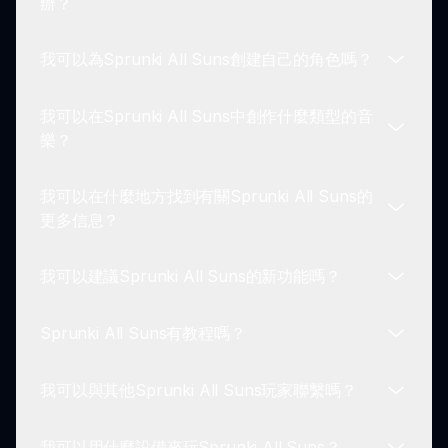
辦？
設備上播放，包括移動設備和桌面。
我可以為Sprunki All Suns創建自己的角色嗎？
如果你遇到問題，請查看我們在sprunki.io上的支持
部分以獲取故障排除技巧。
我可以在Sprunki All Suns中創作什麼類型的音
目前，使用者不能創建自定義角色，但可以從各種可
樂？
用的太陽主題設計中進行選擇。
我可以在什麼地方找到有關Sprunki All Suns的
你可以使用太陽角色創作多種類型的音樂風格，從活
更多信息？
力四射的節拍到舒緩的旋律。
我可以建議Sprunki All Suns的新功能嗎？
訪問sprunki.io以獲取詳細信息、更新和訪問遊戲的
鏈接。
Sprunki All Suns有教程嗎？
是的，我們鼓勵反饋！玩家可以通過sprunki.io與開
發者聯繫以提出建議。
我可以與其他Sprunki All Suns玩家聯繫嗎？
雖然沒有正式的教程，但該遊戲旨在直觀易學。
我可以用什麼設備來玩Sprunki All Suns？