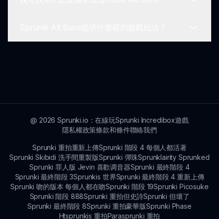
玩家歡迎加入社區論壇，分享混音並與其他Sprunki
All Suns愛好者交流。
Sprunki All Suns提供什麼樣的遊戲玩法？
你可以使用配備現代網頁瀏覽器的智能手機、平板電
腦和計算機訪問Sprunki All Suns。
遊戲玩法涉及使用太陽角色進行創意音樂混合，提供
放鬆和樂趣！
@
2026
Sprunki.io：在線玩Sprunki Incredibox遊戲
隱私權政策
條款和條件
聯絡我們
Sprunki 重拍重新上傳
Sprunki 階段 4 每個人都活著
Sprunki Skibidi 洗手間重製版
Sprunki 彈珠
Sprunklairity Sprunked
Sprunki 罪人版 Jevin 喜歡调音器
Sprunki 最終階段 4
Sprunki 最終階段 3
Sprunkis 世界
Sprunki 最終階段 4 重新上傳
Sprunki 吻的版本 每個人都在吻
Sprunki 階段 19
Sprunki Picosuke
Sprunki 階段 888
Sprunki 重拍但史詩
Sprunki 但壞了
Sprunki 最終階段 8
Sprunki 重拍豪華版
Sprunki Phase
Htsprunkis 重拍
Parasprunki 重拍