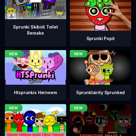
Sprunki Skibidi Toilet
Remake
Sprunki Popit
Htsprunkis Herneem
Sprunklairity Sprunked